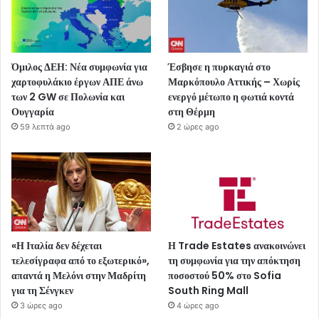
Όμιλος ΔΕΗ: Νέα συμφωνία για
Έσβησε η πυρκαγιά στο
χαρτοφυλάκιο έργων ΑΠΕ άνω
Μαρκόπουλο Αττικής – Χωρίς
των 2 GW σε Πολωνία και
ενεργό μέτωπο η φωτιά κοντά
Ουγγαρία
στη Θέρμη
59 λεπτά ago
2 ώρες ago
«Η Ιταλία δεν δέχεται
Η Trade Estates ανακοινώνει
τελεσίγραφα από το εξωτερικό»,
τη συμφωνία για την απόκτηση
απαντά η Μελόνι στην Μαδρίτη
ποσοστού 50% στο Sofia
για τη Σένγκεν
South Ring Mall
3 ώρες ago
4 ώρες ago