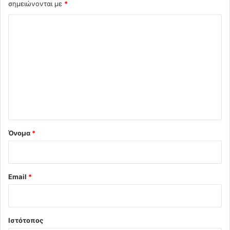
σημειώνονται με
*
Σ
χ
ό
λ
ι
ο
*
Όνομα
*
Email
*
Ιστότοπος