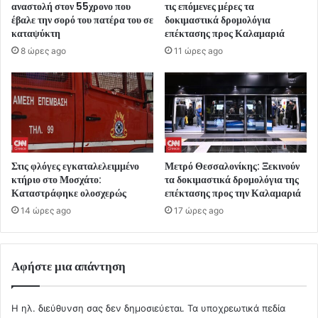
αναστολή στον 55χρονο που
τις επόμενες μέρες τα
έβαλε την σορό του πατέρα του σε
δοκιμαστικά δρομολόγια
καταψύκτη
επέκτασης προς Καλαμαριά
8 ώρες ago
11 ώρες ago
Στις φλόγες εγκαταλελειμμένο
Μετρό Θεσσαλονίκης: Ξεκινούν
κτήριο στο Μοσχάτο:
τα δοκιμαστικά δρομολόγια της
Καταστράφηκε ολοσχερώς
επέκτασης προς την Καλαμαριά
14 ώρες ago
17 ώρες ago
Αφήστε μια απάντηση
Η ηλ. διεύθυνση σας δεν δημοσιεύεται.
Τα υποχρεωτικά πεδία