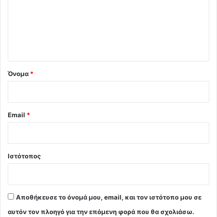
λ
ι
ο
*
Όνομα
*
Email
*
Ιστότοπος
Αποθήκευσε το όνομά μου, email, και τον ιστότοπο μου σε
αυτόν τον πλοηγό για την επόμενη φορά που θα σχολιάσω.