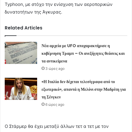
Typhoon, με στόχο την ενίσχυση των αεροπορικών
δυνατοτήτων της Άγκυρας.
Related Articles
Νέα αρχεία με UFO αποχαρακτήρισε η
κυβέρνηση Τραμπ – Οι ανεξήγητες θεάσεις και
τα αντικείμενα
3 ώρες ago
«Η Ιταλία δεν δέχεται τελεσίγραφα από το
εξωτερικό», απαντά η Μελόνι στην Μαδρίτη για
τη Σένγκεν
6 ώρες ago
Ο Στάρμερ θα έχει μεταξύ άλλων τετ α τετ με τον