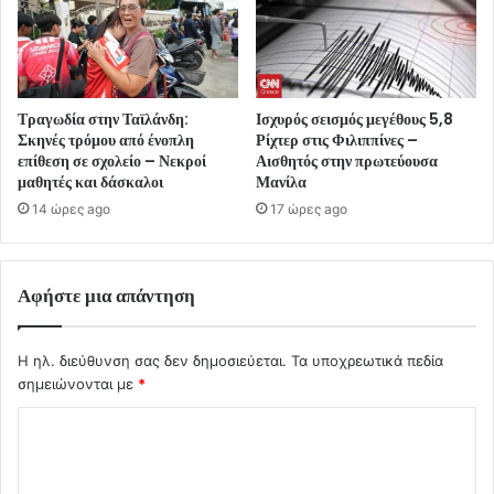
Τραγωδία στην Ταϊλάνδη:
Ισχυρός σεισμός μεγέθους 5,8
Σκηνές τρόμου από ένοπλη
Ρίχτερ στις Φιλιππίνες –
επίθεση σε σχολείο – Νεκροί
Αισθητός στην πρωτεύουσα
μαθητές και δάσκαλοι
Μανίλα
14 ώρες ago
17 ώρες ago
Αφήστε μια απάντηση
Η ηλ. διεύθυνση σας δεν δημοσιεύεται.
Τα υποχρεωτικά πεδία
σημειώνονται με
*
Σ
χ
ό