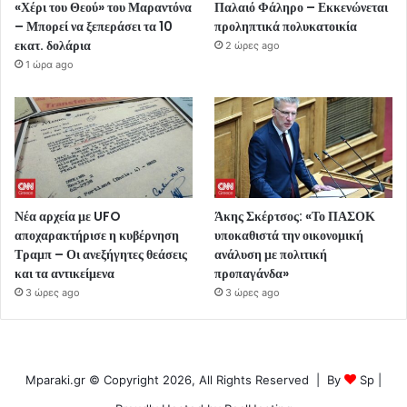
«Χέρι του Θεού» του Μαραντόνα
Παλαιό Φάληρο – Εκκενώνεται
– Μπορεί να ξεπεράσει τα 10
προληπτικά πολυκατοικία
εκατ. δολάρια
2 ώρες ago
1 ώρα ago
Νέα αρχεία με UFO
Άκης Σκέρτσος: «Το ΠΑΣΟΚ
αποχαρακτήρισε η κυβέρνηση
υποκαθιστά την οικονομική
Τραμπ – Οι ανεξήγητες θεάσεις
ανάλυση με πολιτική
και τα αντικείμενα
προπαγάνδα»
3 ώρες ago
3 ώρες ago
Mparaki.gr © Copyright 2026, All Rights Reserved | By
Sp
|