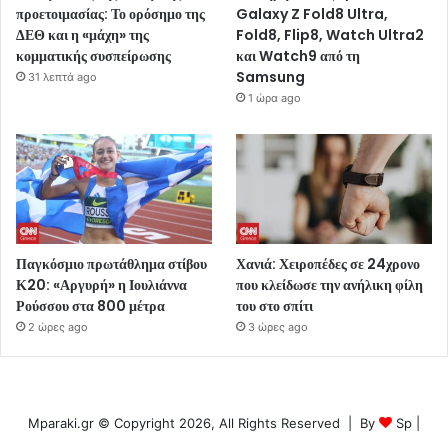
προετοιμασίας: Το ορόσημο της
Galaxy Z Fold8 Ultra,
ΔΕΘ και η «μάχη» της
Fold8, Flip8, Watch Ultra2
κομματικής συσπείρωσης
και Watch9 από τη
Samsung
31 λεπτά ago
1 ώρα ago
Παγκόσμιο πρωτάθλημα στίβου
Χανιά: Χειροπέδες σε 24χρονο
Κ20: «Αργυρή» η Ιουλιάννα
που κλείδωσε την ανήλικη φίλη
Ρούσσου στα 800 μέτρα
του στο σπίτι
2 ώρες ago
3 ώρες ago
Mparaki.gr © Copyright 2026, All Rights Reserved | By
Sp
|