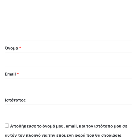
ό
λ
ι
ο
*
Όνομα
*
Email
*
Ιστότοπος
Αποθήκευσε το όνομά μου, email, και τον ιστότοπο μου σε
αυτόν τον πλοηγό για την επόμενη φορά που θα σχολιάσω.