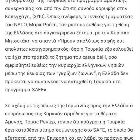
τη συμμετοχή της Τουρκίας στο πρόγραμμα αμυντικής
συνεργασίας και από την άτυπη σύνοδο κορυφής στην
Κοπεγχάγη, (2/10). Όπως ανέφερε, ο Γενικός Γραμματέας
του ΝΑΤΟ, Μαρκ Ρούτε, τον ρώτησε ευθέως για τη θέση
της Ελλάδας στο συγκεκριμένο ζήτημα, με τον Κυριάκο
Μητσοτάκη να απαντά «Ήμουν απολύτως σαφής και
απολύτως κατηγορηματικός: όσο η Τουρκία εξακολουθεί
να έχει στο τραπέζι το ζήτημα του casus belli, όσο
αμφισβητεί ευθέως την κυριαρχία ελληνικών νησιών
μέσω της θεωρίας των “γκρίζων ζωνών”, η Ελλάδα δεν
πρόκειται να συναινέσει να ενταχθεί η Τουρκία στο
πρόγραμμα SAFE».
Σε σχέση με τις πιέσεις της Γερμανίας προς την Ελλάδα ο
εκπρόσωπος της Κομισιόν αρμόδιος για τα θέματα
Άμυνας, Τόμας Ρενιέρ, τόνισε ότι πράγματι η Τουρκία
έχει καταθέσει αίτημα συμμετοχής στο SAFE, το οποίο θα
εξεταστεί από την Επιτροπή και αν λάβει το πράσινο φως