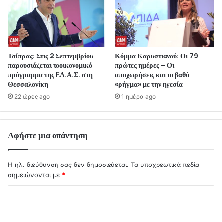
Τσίπρας: Στις 2 Σεπτεμβρίου
Κόμμα Καρυστιανού: Οι 79
παρουσιάζεται τοοικονομικό
πρώτες ημέρες – Οι
πρόγραμμα της ΕΛ.Α.Σ. στη
αποχωρήσεις και το βαθύ
Θεσσαλονίκη
«ρήγμα» με την ηγεσία
22 ώρες ago
1 ημέρα ago
Αφήστε μια απάντηση
Η ηλ. διεύθυνση σας δεν δημοσιεύεται.
Τα υποχρεωτικά πεδία
σημειώνονται με
*
Σ
χ