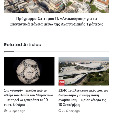
Πρόγραμμα Σπίτι μου ΙΙ: «Ανακούφιση» για τα
Στεγαστικά Δάνεια μέσω της Αναπτυξιακής Τράπεζας
Related Articles
Στο «σφυρί» η μπάλα από το
ΣΕΦ: Το Ελεγκτικό ακύρωσε τον
«Χέρι του Θεού» του Μαραντόνα
διαγωνισμό για ενεργειακη
– Μπορεί να ξεπεράσει τα 10
αναβάθμιση – Ορισε νέο για τις
εκατ. δολάρια
10 Σεπτέμβρη
13 ώρες ago
22 ώρες ago