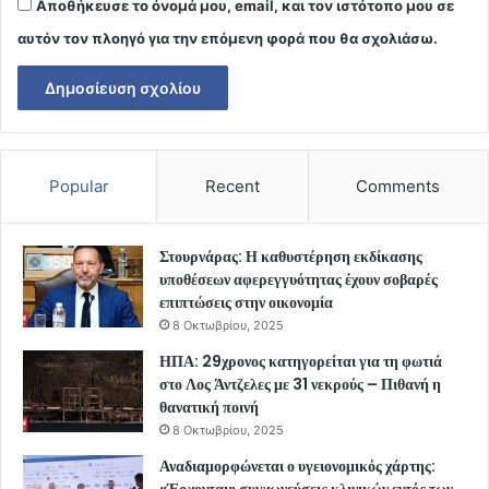
Αποθήκευσε το όνομά μου, email, και τον ιστότοπο μου σε
αυτόν τον πλοηγό για την επόμενη φορά που θα σχολιάσω.
Popular
Recent
Comments
Στουρνάρας: Η καθυστέρηση εκδίκασης
υποθέσεων αφερεγγυότητας έχουν σοβαρές
επιπτώσεις στην οικονομία
8 Οκτωβρίου, 2025
ΗΠΑ: 29χρονος κατηγορείται για τη φωτιά
στο Λος Άντζελες με 31 νεκρούς – Πιθανή η
θανατική ποινή
8 Οκτωβρίου, 2025
Αναδιαμορφώνεται ο υγειονομικός χάρτης:
«Έρχονται» συγχωνεύσεις κλινικών εντός των