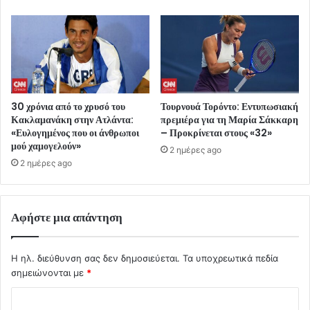
30 χρόνια από το χρυσό του
Τουρνουά Τορόντο: Εντυπωσιακή
Κακλαμανάκη στην Ατλάντα:
πρεμιέρα για τη Μαρία Σάκκαρη
«Ευλογημένος που οι άνθρωποι
– Προκρίνεται στους «32»
μού χαμογελούν»
2 ημέρες ago
2 ημέρες ago
Αφήστε μια απάντηση
Η ηλ. διεύθυνση σας δεν δημοσιεύεται.
Τα υποχρεωτικά πεδία
σημειώνονται με
*
Σ