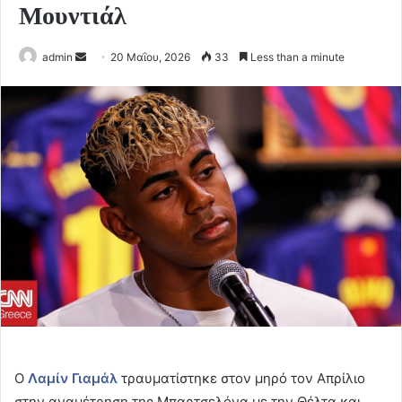
Μουντιάλ
Send
admin
20 Μαΐου, 2026
33
Less than a minute
an
email
Ο
Λαμίν Γιαμάλ
τραυματίστηκε στον μηρό τον Απρίλιο
στην αναμέτρηση της Μπαρτσελόνα με την Θέλτα και