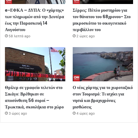
e-ΕΦΚΑ – ΔΥΠΑ: Ο «χάρτης»
Σέρρες: Πέπλο μυστηρίου για
των πληρωμών από την Δευτέρα
τον θάνατου του 68χρονου- Στο
έως την Παρασκευή 14
μικροσκόπιο το οικογενειακό
Αυγούστου
περιβάλλον του
58 λεπτά ago
2 ώρες ago
Θρίλερ σε γραφείο τελετών στο
Ο νέος χάρτης για το χωροταξικό
Σικάγο: Βρέθηκαν σε
στον Τουρισμό: Τι ισχύει για
αποσύνθεση 56 σοροί –
νησιά και βραχυχρόνιες
Τρωκτικά, σκουλήκια στο χώρο
μισθώσεις
3 ώρες ago
4 ώρες ago