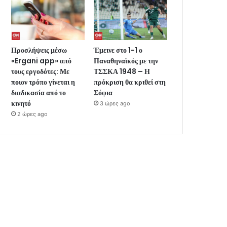
Προσλήψεις μέσω
Έμεινε στο 1-1 ο
«Ergani app» από
Παναθηναϊκός με την
τους εργοδότες: Με
ΤΣΣΚΑ 1948 – Η
ποιον τρόπο γίνεται η
πρόκριση θα κριθεί στη
διαδικασία από το
Σόφια
κινητό
3 ώρες ago
2 ώρες ago