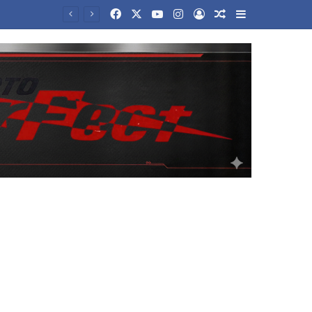
Facebook
X
YouTube
Instagram
Log In
Random Article
Sidebar
Προσλήψεις μέσω «Ergani app» από τους εργοδότες: Με ποιον τρόπο γίνεται η διαδικασία από το κινητό