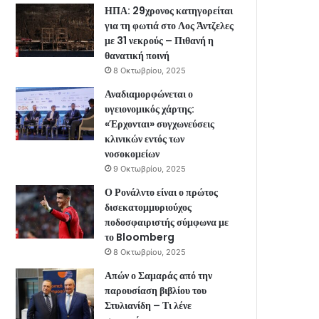
ΗΠΑ: 29χρονος κατηγορείται
για τη φωτιά στο Λος Άντζελες
με 31 νεκρούς – Πιθανή η
θανατική ποινή
8 Οκτωβρίου, 2025
Αναδιαμορφώνεται ο
υγειονομικός χάρτης:
«Έρχονται» συγχωνεύσεις
κλινικών εντός των
νοσοκομείων
9 Οκτωβρίου, 2025
Ο Ρονάλντο είναι ο πρώτος
δισεκατομμυριούχος
ποδοσφαιριστής σύμφωνα με
το Bloomberg
8 Οκτωβρίου, 2025
Απών ο Σαμαράς από την
παρουσίαση βιβλίου του
Στυλιανίδη – Τι λένε