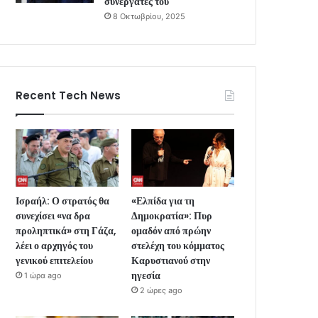
συνεργάτες του
8 Οκτωβρίου, 2025
Recent Tech News
Ισραήλ: Ο στρατός θα
«Ελπίδα για τη
συνεχίσει «να δρα
Δημοκρατία»: Πυρ
προληπτικά» στη Γάζα,
ομαδόν από πρώην
λέει ο αρχηγός του
στελέχη του κόμματος
γενικού επιτελείου
Καρυστιανού στην
ηγεσία
1 ώρα ago
2 ώρες ago