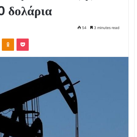
0 δολάρια
54
3 minutes read
VKontakte
Odnoklassniki
Pocket