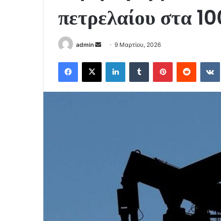
πετρελαίου στα 10
Send
admin
9 Μαρτίου, 2026
an
Facebook
X
LinkedIn
Tumblr
Pinterest
Reddit
email