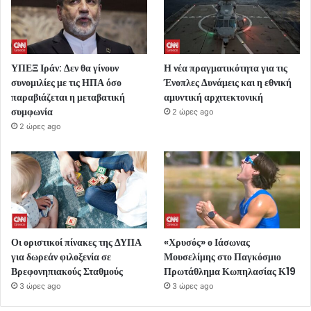
ΥΠΕΞ Ιράν: Δεν θα γίνουν
Η νέα πραγματικότητα για τις
συνομιλίες με τις ΗΠΑ όσο
Ένοπλες Δυνάμεις και η εθνική
παραβιάζεται η μεταβατική
αμυντική αρχιτεκτονική
συμφωνία
2 ώρες ago
2 ώρες ago
Οι οριστικοί πίνακες της ΔΥΠΑ
«Χρυσός» ο Ιάσωνας
για δωρεάν φιλοξενία σε
Μουσελίμης στο Παγκόσμιο
Βρεφονηπιακούς Σταθμούς
Πρωτάθλημα Κωπηλασίας Κ19
3 ώρες ago
3 ώρες ago