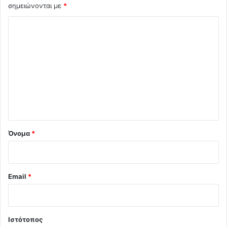
σημειώνονται με
*
Σ
χ
ό
λ
ι
ο
*
Όνομα
*
Email
*
Ιστότοπος