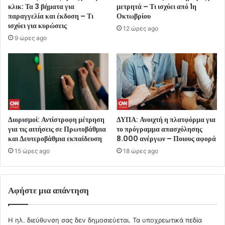
κλικ: Τα 3 βήματα για
μετρητά – Τι ισχύει από 1η
παραγγελία και έκδοση – Τι
Οκτωβρίου
ισχύει για κυρώσεις
12 ώρες ago
9 ώρες ago
Διορισμοί: Αντίστροφη μέτρηση
ΔΥΠΑ: Ανοιχτή η πλατφόρμα για
για τις αιτήσεις σε Πρωτοβάθμια
το πρόγραμμα απασχόλησης
και Δευτεροβάθμια εκπαίδευση
8.000 ανέργων – Ποιους αφορά
15 ώρες ago
18 ώρες ago
Αφήστε μια απάντηση
Η ηλ. διεύθυνση σας δεν δημοσιεύεται.
Τα υποχρεωτικά πεδία