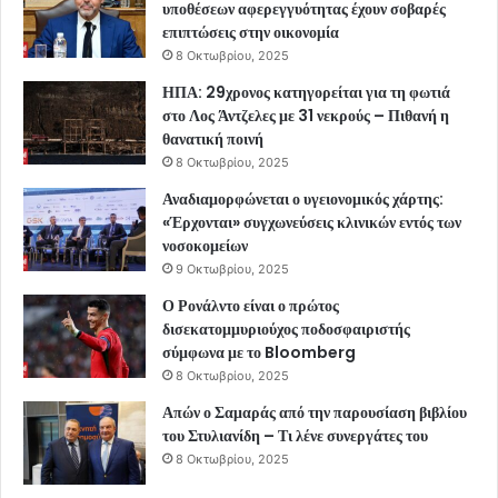
υποθέσεων αφερεγγυότητας έχουν σοβαρές
επιπτώσεις στην οικονομία
8 Οκτωβρίου, 2025
ΗΠΑ: 29χρονος κατηγορείται για τη φωτιά
στο Λος Άντζελες με 31 νεκρούς – Πιθανή η
θανατική ποινή
8 Οκτωβρίου, 2025
Αναδιαμορφώνεται ο υγειονομικός χάρτης:
«Έρχονται» συγχωνεύσεις κλινικών εντός των
νοσοκομείων
9 Οκτωβρίου, 2025
Ο Ρονάλντο είναι ο πρώτος
δισεκατομμυριούχος ποδοσφαιριστής
σύμφωνα με το Bloomberg
8 Οκτωβρίου, 2025
Απών ο Σαμαράς από την παρουσίαση βιβλίου
του Στυλιανίδη – Τι λένε συνεργάτες του
8 Οκτωβρίου, 2025