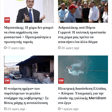
Μητσοτάκης: Η χώρα δεν μπορεί
Ανδρουλάκης από Πόρτο
να είναι αιχμάλωτη του
Γερμενό: Η πολιτική προστασία
ρουσφετιού – Προτεραιότητα ο
στη χώρα μας πρέπει να
πρωτογενής τομεάς
αποκτήσει ένα άλλο δόγμα
17 ώρες ago
20 ώρες ago
Η «επόμενη ημέρα» των
Ηλεκτρική διασύνδεση Ελλάδας
πυρόπληκτων το μεγάλο
– Κύπρου: Υπογραφές για την
στοίχημα της κυβέρνησης- Σε
είσοδο της γαλλικής Meridiam
θέσεις μάχης η αντιπολίτευση
στο έργο
23 ώρες ago
1 ημέρα ago