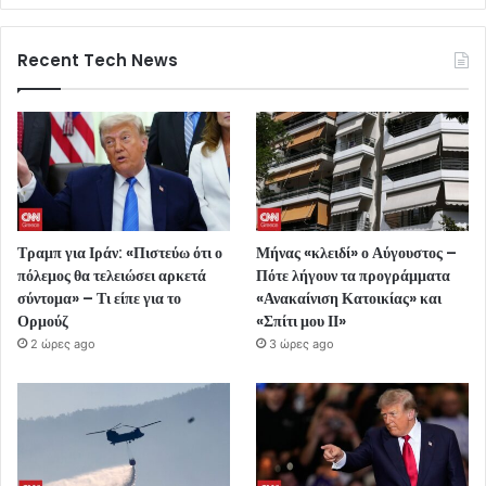
Recent Tech News
Τραμπ για Ιράν: «Πιστεύω ότι ο
Μήνας «κλειδί» ο Αύγουστος –
πόλεμος θα τελειώσει αρκετά
Πότε λήγουν τα προγράμματα
σύντομα» – Τι είπε για το
«Ανακαίνιση Κατοικίας» και
Ορμούζ
«Σπίτι μου ΙΙ»
2 ώρες ago
3 ώρες ago