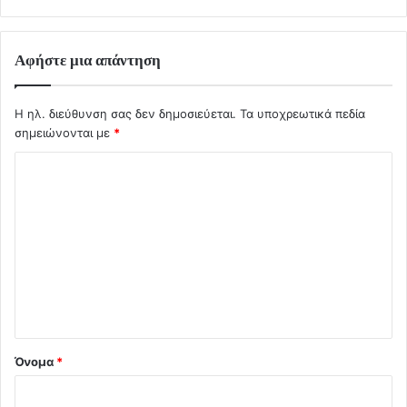
Αφήστε μια απάντηση
Η ηλ. διεύθυνση σας δεν δημοσιεύεται.
Τα υποχρεωτικά πεδία
σημειώνονται με
*
Σ
χ
ό
λ
ι
ο
*
Όνομα
*