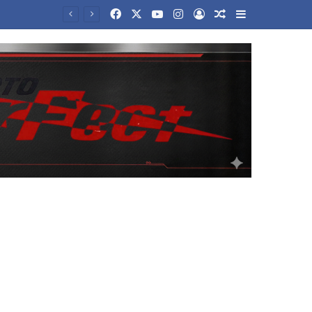
Facebook
X
YouTube
Instagram
Log In
Random Article
Sidebar
Τραμπ για Ιράν: «Πιστεύω ότι ο πόλεμος θα τελειώσει αρκετά σύντομα» – Τι είπε για το Ορμούζ