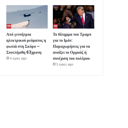
Από γεννήτρια
Το δίλημμα του Τραμπ
ηλεκτρικού ρεύματος η
για το Ιράν:
φωτιά στη Σκύρο –
Παραχωρήσεις για να
Συνελήφθη 63χρονη
ανοίξει το Ορμούζ ή
συνέχιση του πολέμου
4 ώρες ago
5 ώρες ago