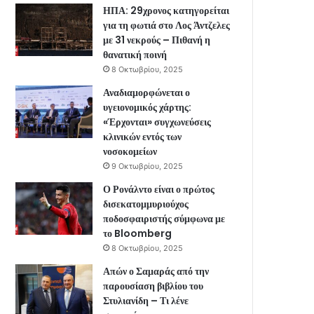
ΗΠΑ: 29χρονος κατηγορείται
για τη φωτιά στο Λος Άντζελες
με 31 νεκρούς – Πιθανή η
θανατική ποινή
8 Οκτωβρίου, 2025
Αναδιαμορφώνεται ο
υγειονομικός χάρτης:
«Έρχονται» συγχωνεύσεις
κλινικών εντός των
νοσοκομείων
9 Οκτωβρίου, 2025
Ο Ρονάλντο είναι ο πρώτος
δισεκατομμυριούχος
ποδοσφαιριστής σύμφωνα με
το Bloomberg
8 Οκτωβρίου, 2025
Απών ο Σαμαράς από την
παρουσίαση βιβλίου του
Στυλιανίδη – Τι λένε