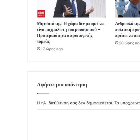
Μητσοτάκης: Η χώρα δεν μπορεί να
Ανδρουλάκης
είναι αιχμάλωτη του ρουσφετιού –
πολιτική προ
Προτεραιότητα ο πρωτογενής
πρέπει να απ
τομεάς
20 ώρες ag
17 ώρες ago
Αφήστε μια απάντηση
Η ηλ. διεύθυνση σας δεν δημοσιεύεται.
Τα υποχρεωτ
Σ
χ
ό