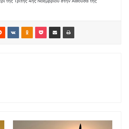
έρι της Τρίτης 4ης Νοεμβρίου στην Αίθουσα της
erest
Reddit
VKontakte
Odnoklassniki
Pocket
Share via Email
Print