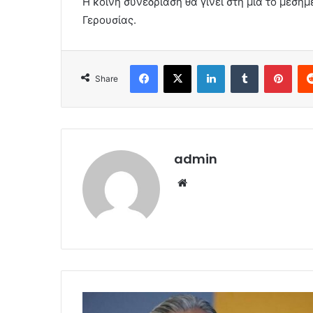
Η κοινή συνεδρίαση θα γίνει στη μία το μεσημ
Γερουσίας.
Facebook
X
LinkedIn
Tumblr
Pint
Share
admin
Website