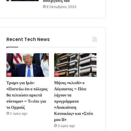
συνεργάτες του
8 Οκτωβρίου, 2025
Recent Tech News
Τραμπ για Ιράν:
Μήνας «κλειδί» ο
«Πιστεύω ότι ο πόλεμος
Αύγουστος – Πότε
θα τελειώσει αρκετά
λήγουν τα
σύντομα» – Τι είπε για
προγράμματα
το Ορμούζ
«Ανακαίνιση
Κατοικίας» και «Σπίτι
2 ώρες ago
μου ΙΙ»
3 ώρες ago