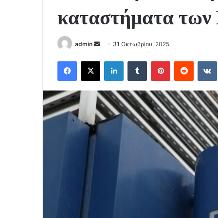
καταστήματα των
Send
admin
31 Οκτωβρίου, 2025
an
Facebook
X
LinkedIn
Tumblr
Pinterest
Reddit
email