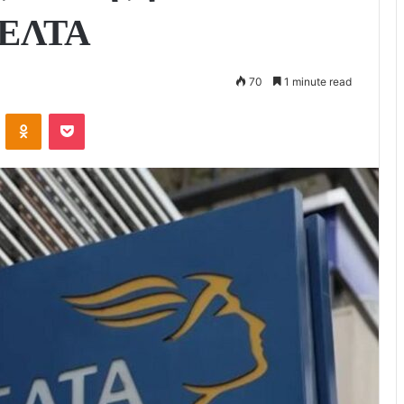
 ΕΛΤΑ
70
1 minute read
VKontakte
Odnoklassniki
Pocket