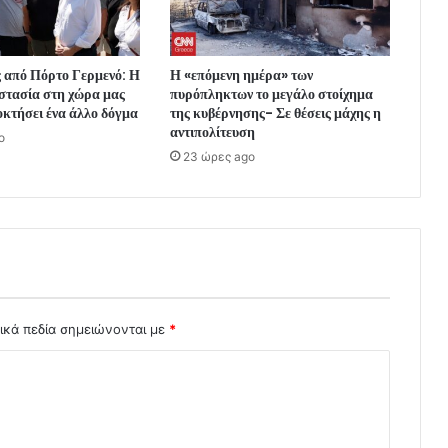
 από Πόρτο Γερμενό: Η
Η «επόμενη ημέρα» των
στασία στη χώρα μας
πυρόπληκτων το μεγάλο στοίχημα
οκτήσει ένα άλλο δόγμα
της κυβέρνησης- Σε θέσεις μάχης η
αντιπολίτευση
o
23 ώρες ago
ικά πεδία σημειώνονται με
*