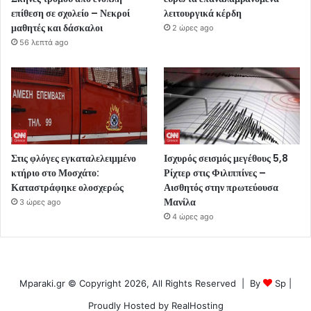
επίθεση σε σχολείο – Νεκροί
λειτουργικά κέρδη
μαθητές και δάσκαλοι
2 ώρες ago
56 λεπτά ago
Στις φλόγες εγκαταλελειμμένο
Ισχυρός σεισμός μεγέθους 5,8
κτήριο στο Μοσχάτο:
Ρίχτερ στις Φιλιππίνες –
Καταστράφηκε ολοσχερώς
Αισθητός στην πρωτεύουσα
Μανίλα
3 ώρες ago
4 ώρες ago
Mparaki.gr © Copyright 2026, All Rights Reserved | By
Sp
|
Proudly Hosted by
RealHosting