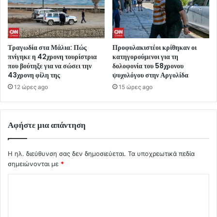
Τραγωδία στα Μάλια: Πώς
Προφυλακιστέοι κρίθηκαν οι
πνίγηκε η 42χρονη τουρίστρια
κατηγορούμενοι για τη
που βούτηξε για να σώσει την
δολοφονία του 58χρονου
43χρονη φίλη της
ψυχολόγου στην Αργολίδα
12 ώρες ago
15 ώρες ago
Αφήστε μια απάντηση
Η ηλ. διεύθυνση σας δεν δημοσιεύεται.
Τα υποχρεωτικά πεδία
σημειώνονται με
*
Σ
χ
ό