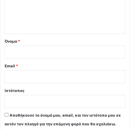
λ
ι
ο
*
Όνομα
*
Email
*
Ιστότοπος
Αποθήκευσε το όνομά μου, email, και τον ιστότοπο μου σε
αυτόν τον πλοηγό για την επόμενη φορά που θα σχολιάσω.