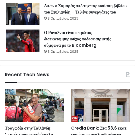
Απών ο Σαμαράς από την παρουσίαση βιβλίου
του Στυλιανίδη – Τι λένε συνεργάτες του
8 Οκτωβρίου, 2025
Ο Ρονάλντο είναι ο πρώτος
δισεκατομμυριούχος ποδοσφαιριστής
σύμφωνα με το Bloomberg
8 Οκτωβρίου, 2025
Recent Tech News
Τραγωδία στην Ταϊλάνδη:
Credia Bank: Στα 53,6 εκατ.
Σκηνές τρόμου από ένοπλη
ευρώ τα επαναλαμβανόμενα