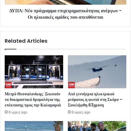
ΔΥΠΑ: Νέο πρόγραμμα επιχειρηματικότητας ανέργων -
Οι ηλικιακές ομάδες που απευθύνεται
Related Articles
Μετρό Θεσσαλονίκης: Ξεκινούν
Από γεννήτρια ηλεκτρικού
τα δοκιμαστικά δρομολόγια της
ρεύματος η φωτιά στη Σκύρο –
επέκτασης προς την Καλαμαριά
Συνελήφθη 63χρονη
6 ώρες ago
9 ώρες ago