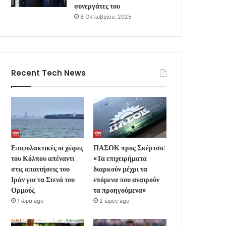
συνεργάτες του
8 Οκτωβρίου, 2025
Recent Tech News
Επιφυλακτικές οι χώρες
ΠΑΣΟΚ προς Σκέρτσο:
του Κόλπου απέναντι
«Τα επιχειρήματα
στις απαιτήσεις του
διαρκούν μέχρι τα
Ιράν για τα Στενά του
επόμενα που αναιρούν
Ορμούζ
τα προηγούμενα»
1 ώρα ago
2 ώρες ago