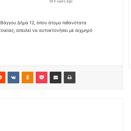
4 ώρες ago
ό Βάγγου Δήμα 12, όπου άτομο πιθανότατα
οικίας, απειλεί να αυτοκτονήσει με αιχμηρό
erest
Reddit
VKontakte
Odnoklassniki
Pocket
Share via Email
Print