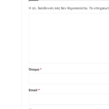
Η ηλ. διεύθυνση σας δεν δημοσιεύεται.
Τα υποχρεωτ
Σ
χ
ό
λ
ι
ο
*
Όνομα
*
Email
*