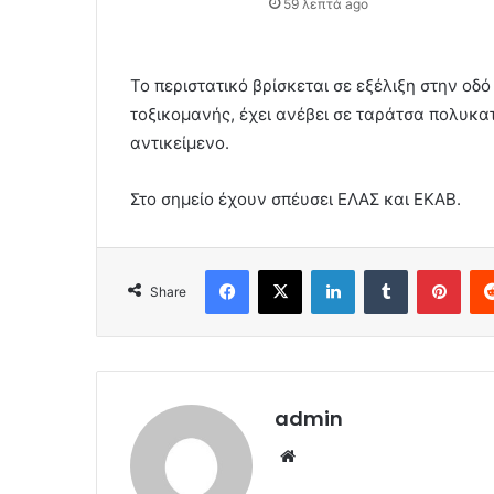
59 λεπτά ago
To περιστατικό βρίσκεται σε εξέλιξη στην οδ
τοξικομανής, έχει ανέβει σε ταράτσα πολυκατ
αντικείμενο.
Στο σημείο έχουν σπέυσει ΕΛΑΣ και ΕΚΑΒ.
Facebook
X
LinkedIn
Tumblr
Pint
Share
admin
Website