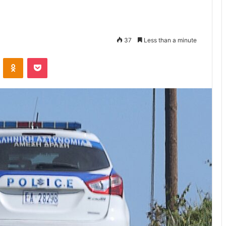
37
Less than a minute
VKontakte
Odnoklassniki
Pocket