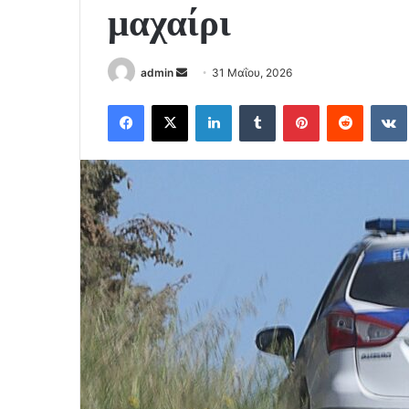
μαχαίρι
Send
admin
31 Μαΐου, 2026
an
Facebook
X
LinkedIn
Tumblr
Pinterest
Reddit
email