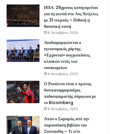
ΗΠΑ: 29χρονος κατηγορείται
για τη φωτιά στο Λος Άντζελες
με 31 νεκρούς – Πιθανή η
θανατική ποινή
8 Οκτωβρίου, 2025
Αναδιαμορφώνεται ο
υγειονομικός χάρτης:
«Έρχονται» συγχωνεύσεις
κλινικών εντός των
νοσοκομείων
9 Οκτωβρίου, 2025
Ο Ρονάλντο είναι ο πρώτος
δισεκατομμυριούχος
ποδοσφαιριστής σύμφωνα με
το Bloomberg
8 Οκτωβρίου, 2025
Απών ο Σαμαράς από την
παρουσίαση βιβλίου του
Στυλιανίδη – Τι λένε