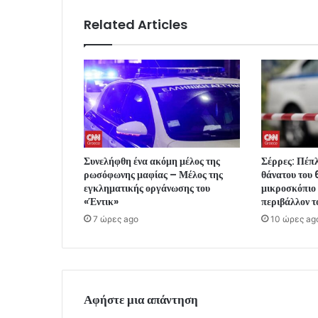
Related Articles
Συνελήφθη ένα ακόμη μέλος της
Σέρρες: Πέπλ
ρωσόφωνης μαφίας – Μέλος της
θάνατου του 
εγκληματικής οργάνωσης του
μικροσκόπιο 
«Έντικ»
περιβάλλον τ
7 ώρες ago
10 ώρες ag
Αφήστε μια απάντηση