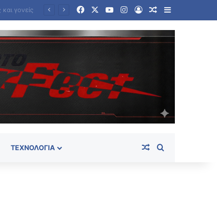
Facebook
X
YouTube
Instagram
Log In
Random Article
Sidebar
Επιφυλακτικές οι χώρες του Κόλπου απέναντι στις απαιτήσεις του Ιράν για τα Στενά του Ορμούζ
Random Article
Search for
ΤΕΧΝΟΛΟΓΊΑ