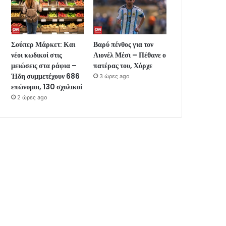
Σούπερ Μάρκετ: Και
Βαρύ πένθος για τον
νέοι κωδικοί στις
Λιονέλ Μέσι – Πέθανε ο
μειώσεις στα ράφια –
πατέρας του, Χόρχε
Ήδη συμμετέχουν 686
3 ώρες ago
επώνυμοι, 130 σχολικοί
2 ώρες ago