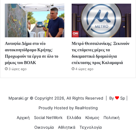
Αυτοψία Δήμα στο νέο
Μετρό Θεσσαλονίκης: Ξεκινούν
αυτοκινητόδρομο Κρήτης:
τις επόμενες μέρες τα
Προχωρούν τα έργα σε όλο το
δοκιμαστικά δρομολόγια
μήκος του ΒΟΑΚ
επέκτασης προς Καλαμαριά
3 ώρες ago
4 ώρες ago
Mparaki.gr © Copyright 2026, All Rights Reserved | By
Sp
|
Proudly Hosted by
RealHosting
Αρχική
Social NetWork
Ελλάδα
Κόσμος
Πολιτική
Οικονομία
Αθλητικά
Τεχνολογία