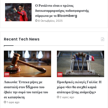
Ο Ρονάλντο είναι ο πρώτος
δισεκατομμυριούχος ποδοσφαιριστής
σύμφωνα με το Bloomberg
8 Οκτωβρίου, 2025
Recent Tech News
Λακωνία: Έντεκα μήνες με
Προεδρικές εκλογές Γαλλία: Η
αναστολή στον 55χρονο που
χώρα «δεν θα ανεχθεί καμιά
έβαλε την σορό του πατέρα του
απόπειρα ξένης ανάμειξης»
σε καταψύκτη
2 ώρες ago
1 ώρα ago