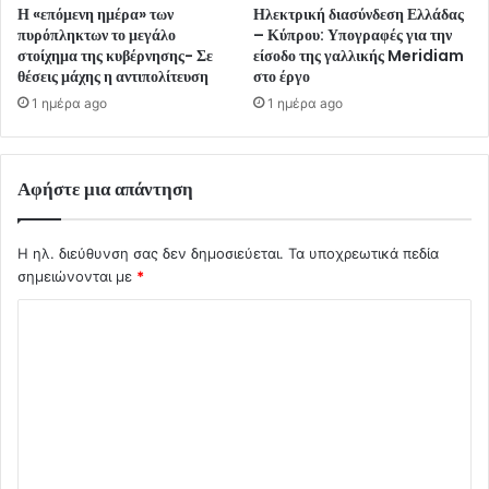
Η «επόμενη ημέρα» των
Ηλεκτρική διασύνδεση Ελλάδας
πυρόπληκτων το μεγάλο
– Κύπρου: Υπογραφές για την
στοίχημα της κυβέρνησης- Σε
είσοδο της γαλλικής Meridiam
θέσεις μάχης η αντιπολίτευση
στο έργο
1 ημέρα ago
1 ημέρα ago
Αφήστε μια απάντηση
Η ηλ. διεύθυνση σας δεν δημοσιεύεται.
Τα υποχρεωτικά πεδία
σημειώνονται με
*
Σ
χ
ό
λ
ι
ο