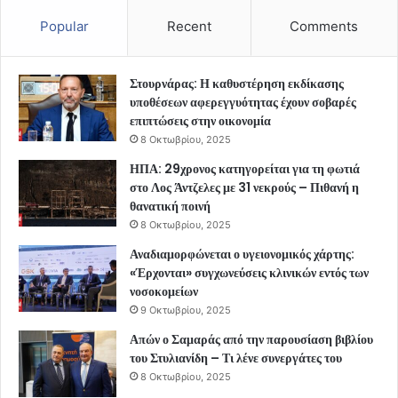
Popular
Recent
Comments
Στουρνάρας: Η καθυστέρηση εκδίκασης
υποθέσεων αφερεγγυότητας έχουν σοβαρές
επιπτώσεις στην οικονομία
8 Οκτωβρίου, 2025
ΗΠΑ: 29χρονος κατηγορείται για τη φωτιά
στο Λος Άντζελες με 31 νεκρούς – Πιθανή η
θανατική ποινή
8 Οκτωβρίου, 2025
Αναδιαμορφώνεται ο υγειονομικός χάρτης:
«Έρχονται» συγχωνεύσεις κλινικών εντός των
νοσοκομείων
9 Οκτωβρίου, 2025
Απών ο Σαμαράς από την παρουσίαση βιβλίου
του Στυλιανίδη – Τι λένε συνεργάτες του
8 Οκτωβρίου, 2025