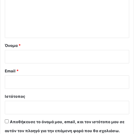
λ
ι
ο
*
Όνομα
*
Email
*
Ιστότοπος
Αποθήκευσε το όνομά μου, email, και τον ιστότοπο μου σε
αυτόν τον πλοηγό για την επόμενη φορά που θα σχολιάσω.