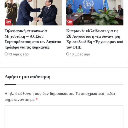
Τηλεφωνική επικοινωνία
Κυπριακό: «Κλείδωσε» για τις
Μητσοτάκη – Αλ Σίσι:
26 Αυγούστου η νέα συνάντηση
Συμπαράσταση από τον Αιγύπτιο
Χριστοδουλίδη -Έρχιουρμαν υπό
πρόεδρο για τις πυρκαγιές
τον ΟΗΕ
13 ώρες ago
16 ώρες ago
Αφήστε μια απάντηση
Η ηλ. διεύθυνση σας δεν δημοσιεύεται.
Τα υποχρεωτικά πεδία
σημειώνονται με
*
Σ
χ
ό