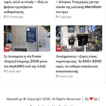
ευρώ, αλλά το πέταξε – Πώς το
– Κύπρου: Υπογραφές για την
βρήκαν εργαζόμενοι
είσοδο της γαλλικής Meridiam
καθαριότητας
στο έργο
37 λεπτά ago
1 ώρα ago
Σε λειτουργία η νέα Ενιαία
Αποζημιώσεις- εξπρές στους
Αίτηση Ενίσχυσης 2026 μέσω
πυρόπληκτους: Τα 600+ 6000
του myAGRO από την ΑΑΔΕ
ευρώ, το επίδομα ενοικίου και
ανακατασκευής
2 ώρες ago
3 ώρες ago
Mparaki.gr © Copyright 2026, All Rights Reserved | By
Sp
|