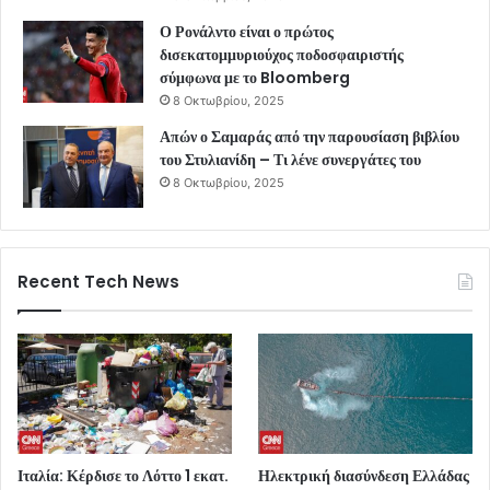
Ο Ρονάλντο είναι ο πρώτος
δισεκατομμυριούχος ποδοσφαιριστής
σύμφωνα με το Bloomberg
8 Οκτωβρίου, 2025
Απών ο Σαμαράς από την παρουσίαση βιβλίου
του Στυλιανίδη – Τι λένε συνεργάτες του
8 Οκτωβρίου, 2025
Recent Tech News
Ιταλία: Κέρδισε το Λόττο 1 εκατ.
Ηλεκτρική διασύνδεση Ελλάδας