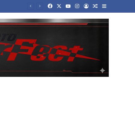
Facebook
X
YouTube
Instagram
Log In
Random Article
Sidebar
Προφυλακιστέοι κρίθηκαν οι κατηγορούμενοι για τη δολοφονία του 58χρονου ψυχολόγου στην Αργολίδα