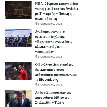
ΗΠΑ: 29χρονος κατηγορείται
για τη φωτιά στο Λος Άντζελες
με 31 νεκρούς – Πιθανή η
θανατική ποινή
8 Οκτωβρίου, 2025
Αναδιαμορφώνεται ο
υγειονομικός χάρτης:
«Έρχονται» συγχωνεύσεις
κλινικών εντός των
νοσοκομείων
9 Οκτωβρίου, 2025
Ο Ρονάλντο είναι ο πρώτος
δισεκατομμυριούχος
ποδοσφαιριστής σύμφωνα με
το Bloomberg
8 Οκτωβρίου, 2025
Απών ο Σαμαράς από την
παρουσίαση βιβλίου του
Στυλιανίδη – Τι λένε