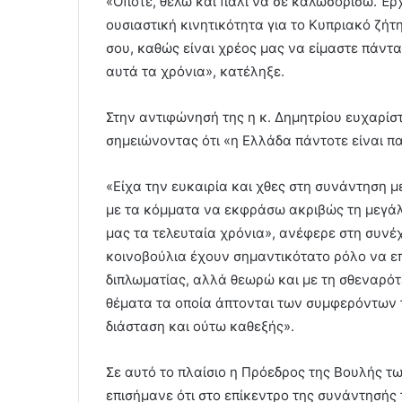
«Οπότε, θέλω και πάλι να σε καλωσορίσω. Έρχ
ουσιαστική κινητικότητα για το Κυπριακό ζήτ
σου, καθώς είναι χρέος μας να είμαστε πάν
αυτά τα χρόνια», κατέληξε.
Στην αντιφώνησή της η κ. Δημητρίου ευχαρίσ
σημειώνοντας ότι «η Ελλάδα πάντοτε είναι π
«Είχα την ευκαιρία και χθες στη συνάντηση 
με τα κόμματα να εκφράσω ακριβώς τη μεγά
μας τα τελευταία χρόνια», ανέφερε στη συνέχ
κοινοβούλια έχουν σημαντικότατο ρόλο να επ
διπλωματίας, αλλά θεωρώ και με τη σθεναρότ
θέματα τα οποία άπτονται των συμφερόντων
διάσταση και ούτω καθεξής».
Σε αυτό το πλαίσιο η Πρόεδρος της Βουλής 
επισήμανε ότι στο επίκεντρο της συνάντησής 