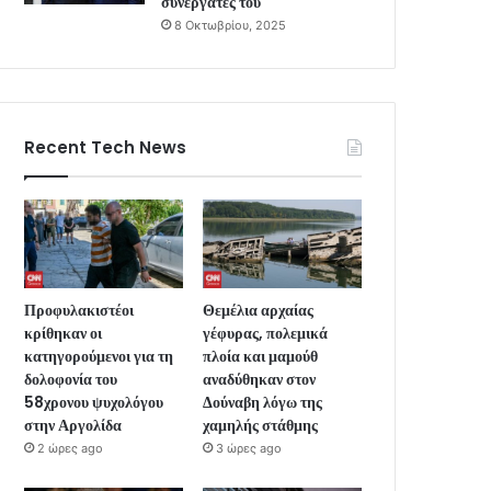
συνεργάτες του
8 Οκτωβρίου, 2025
Recent Tech News
Προφυλακιστέοι
Θεμέλια αρχαίας
κρίθηκαν οι
γέφυρας, πολεμικά
κατηγορούμενοι για τη
πλοία και μαμούθ
δολοφονία του
αναδύθηκαν στον
58χρονου ψυχολόγου
Δούναβη λόγω της
στην Αργολίδα
χαμηλής στάθμης
2 ώρες ago
3 ώρες ago