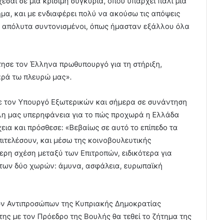
εσαι σε μία κρίσιμη συγκυρία, όπου υπάρχει πάλι μια
ημα, και με ενδιαφέρει πολύ να ακούσω τις απόψεις
τα απόλυτα συντονισμένοι, όπως ήμασταν εξάλλου όλα
τησε τον Έλληνα πρωθυπουργό για τη στήριξη,
αρά τω πλευρώ μας».
με τον Υπουργό Εξωτερικών και σήμερα σε συνάντηση
λη μας υπερηφάνεια για το πώς προχωρά η Ελλάδα
εια και πρόσθεσε: «Βεβαίως σε αυτό το επίπεδο τα
ιτελέσουν, και μέσω της κοινοβουλευτικής
ερη σχέση μεταξύ των Επιτροπών, ειδικότερα για
 των δύο χωρών: άμυνα, ασφάλεια, ευρωπαϊκή
των Αντιπροσώπων της Κυπριακής Δημοκρατίας
της με τον Πρόεδρο της Βουλής θα τεθεί το ζήτημα της