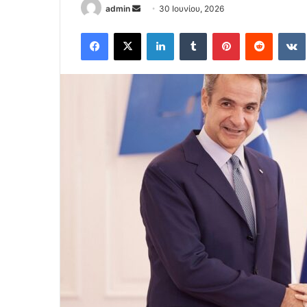
Send
admin
30 Ιουνίου, 2026
an
Facebook
X
LinkedIn
Tumblr
Pinterest
Reddit
email