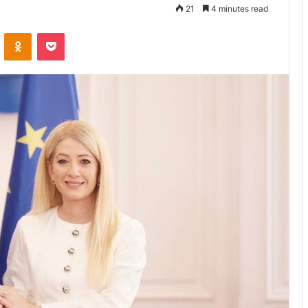
21
4 minutes read
VKontakte
Odnoklassniki
Pocket