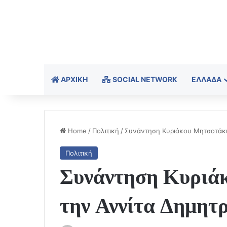
ΑΡΧΙΚΉ
SOCIAL NETWORK
ΕΛΛΆΔΑ
Home
/
Πολιτική
/
Συνάντηση Κυριάκου Μητσοτάκη 
Πολιτική
Συνάντηση Κυριά
την Αννίτα Δημητρ