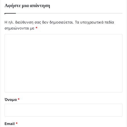
Αφήστε μια απάντηση
Η ηλ. διεύθυνση σας δεν δημοσιεύεται.
Τα υποχρεωτικά πεδία
σημειώνονται με
*
Σ
χ
ό
λ
ι
ο
*
Όνομα
*
Email
*