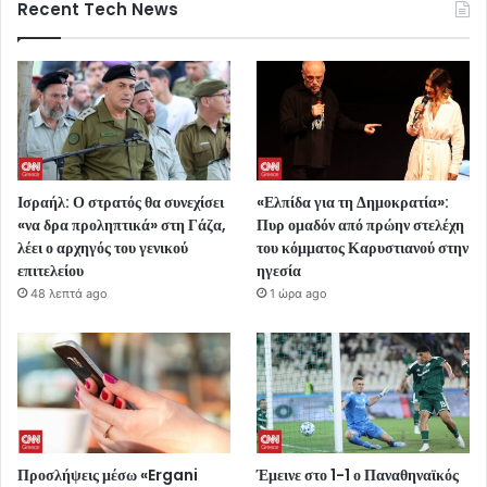
Recent Tech News
Ισραήλ: Ο στρατός θα συνεχίσει
«Ελπίδα για τη Δημοκρατία»:
«να δρα προληπτικά» στη Γάζα,
Πυρ ομαδόν από πρώην στελέχη
λέει ο αρχηγός του γενικού
του κόμματος Καρυστιανού στην
επιτελείου
ηγεσία
48 λεπτά ago
1 ώρα ago
Προσλήψεις μέσω «Ergani
Έμεινε στο 1-1 ο Παναθηναϊκός