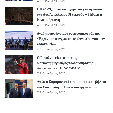
8 Οκτωβρίου, 2025
ΗΠΑ: 29χρονος κατηγορείται για τη φωτιά
στο Λος Άντζελες με 31 νεκρούς – Πιθανή η
θανατική ποινή
8 Οκτωβρίου, 2025
Αναδιαμορφώνεται ο υγειονομικός χάρτης:
«Έρχονται» συγχωνεύσεις κλινικών εντός των
νοσοκομείων
9 Οκτωβρίου, 2025
Ο Ρονάλντο είναι ο πρώτος
δισεκατομμυριούχος ποδοσφαιριστής
σύμφωνα με το Bloomberg
8 Οκτωβρίου, 2025
Απών ο Σαμαράς από την παρουσίαση βιβλίου
του Στυλιανίδη – Τι λένε συνεργάτες του
8 Οκτωβρίου, 2025