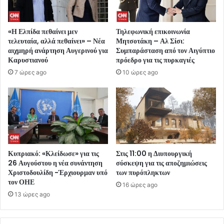
«Η Ελπίδα πεθαίνει μεν
Τηλεφωνική επικοινωνία
τελευταία, αλλά πεθαίνει» – Νέα
Μητσοτάκη – Αλ Σίσι:
αιχμηρή ανάρτηση Αυγερινού για
Συμπαράσταση από τον Αιγύπτιο
Καρυστιανού
πρόεδρο για τις πυρκαγιές
7 ώρες ago
10 ώρες ago
Κυπριακό: «Κλείδωσε» για τις
Στις 11:00 η Διυπουργική
26 Αυγούστου η νέα συνάντηση
σύσκεψη για τις αποζημιώσεις
Χριστοδουλίδη -Έρχιουρμαν υπό
των πυρόπληκτων
τον ΟΗΕ
16 ώρες ago
13 ώρες ago