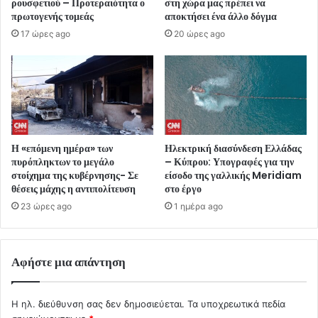
ρουσφετιού – Προτεραιότητα ο
στη χώρα μας πρέπει να
πρωτογενής τομεάς
αποκτήσει ένα άλλο δόγμα
17 ώρες ago
20 ώρες ago
Η «επόμενη ημέρα» των
Ηλεκτρική διασύνδεση Ελλάδας
πυρόπληκτων το μεγάλο
– Κύπρου: Υπογραφές για την
στοίχημα της κυβέρνησης- Σε
είσοδο της γαλλικής Meridiam
θέσεις μάχης η αντιπολίτευση
στο έργο
23 ώρες ago
1 ημέρα ago
Αφήστε μια απάντηση
Η ηλ. διεύθυνση σας δεν δημοσιεύεται.
Τα υποχρεωτικά πεδία