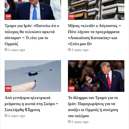
Τραμπ για Ιράν: «Πιστεύω ότι ο
Μήνας «κλειδί» ο Αύγουστος –
πόλεμος θα τελειώσει αρκετά
Πότε λήγουν τα προγράμματα
σύντομα» – Τι είπε για το
«Ανακαίνιση Κατοικίας» και
Ορμούζ
«Σπίτι μου ΙΙ»
2 ώρες ago
3 ώρες ago
Από γεννήτρια ηλεκτρικού
Το δίλημμα του Τραμπ για το
ρεύματος η φωτιά στη Σκύρο –
Ιράν: Παραχωρήσεις για να
Συνελήφθη 63χρονη
ανοίξει το Ορμούζ ή συνέχιση
του πολέμου
4 ώρες ago
5 ώρες ago