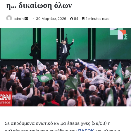
η… δικαίωση όλων
Send
admin
30 Μαρτίου, 2026
54
2 minutes read
an
email
Σε απρόσμενα ενωτικό κλίμα έπεσε χθες (29/03) η
αυλαία στο τριήμερο συνέδριο του
ΠΑΣΟΚ
, με όλες τις