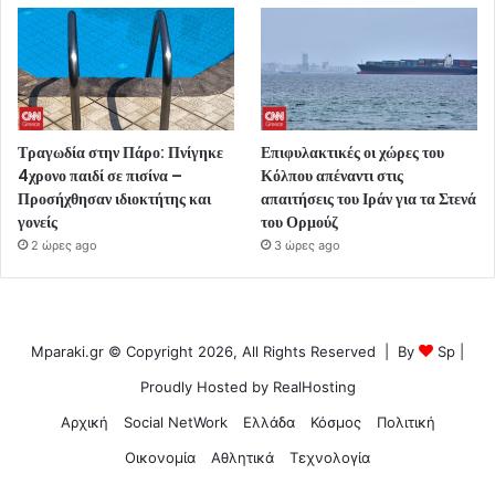
Τραγωδία στην Πάρο: Πνίγηκε
Επιφυλακτικές οι χώρες του
4χρονο παιδί σε πισίνα –
Κόλπου απέναντι στις
Προσήχθησαν ιδιοκτήτης και
απαιτήσεις του Ιράν για τα Στενά
γονείς
του Ορμούζ
2 ώρες ago
3 ώρες ago
Mparaki.gr © Copyright 2026, All Rights Reserved | By
Sp
|
Proudly Hosted by
RealHosting
Αρχική
Social NetWork
Ελλάδα
Κόσμος
Πολιτική
Οικονομία
Αθλητικά
Τεχνολογία