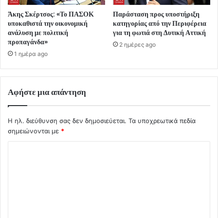
Άκης Σκέρτσος: «Το ΠΑΣΟΚ
Παράσταση προς υποστήριξη
υποκαθιστά την οικονομική
κατηγορίας από την Περιφέρεια
ανάλυση με πολιτική
για τη φωτιά στη Δυτική Αττική
προπαγάνδα»
2 ημέρες ago
1 ημέρα ago
Αφήστε μια απάντηση
Η ηλ. διεύθυνση σας δεν δημοσιεύεται.
Τα υποχρεωτικά πεδία
σημειώνονται με
*
Σ
χ
ό
λ
ι