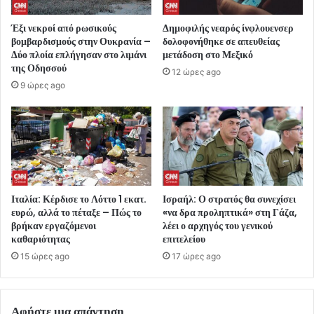
Έξι νεκροί από ρωσικούς
Δημοφιλής νεαρός ίνφλουενσερ
βομβαρδισμούς στην Ουκρανία –
δολοφονήθηκε σε απευθείας
Δύο πλοία επλήγησαν στο λιμάνι
μετάδοση στο Μεξικό
της Οδησσού
12 ώρες ago
9 ώρες ago
Ιταλία: Κέρδισε το Λόττο 1 εκατ.
Ισραήλ: Ο στρατός θα συνεχίσει
ευρώ, αλλά το πέταξε – Πώς το
«να δρα προληπτικά» στη Γάζα,
βρήκαν εργαζόμενοι
λέει ο αρχηγός του γενικού
καθαριότητας
επιτελείου
15 ώρες ago
17 ώρες ago
Αφήστε μια απάντηση