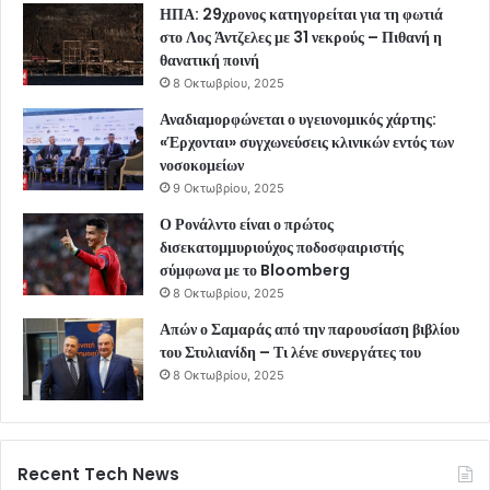
ΗΠΑ: 29χρονος κατηγορείται για τη φωτιά
στο Λος Άντζελες με 31 νεκρούς – Πιθανή η
θανατική ποινή
8 Οκτωβρίου, 2025
Αναδιαμορφώνεται ο υγειονομικός χάρτης:
«Έρχονται» συγχωνεύσεις κλινικών εντός των
νοσοκομείων
9 Οκτωβρίου, 2025
Ο Ρονάλντο είναι ο πρώτος
δισεκατομμυριούχος ποδοσφαιριστής
σύμφωνα με το Bloomberg
8 Οκτωβρίου, 2025
Απών ο Σαμαράς από την παρουσίαση βιβλίου
του Στυλιανίδη – Τι λένε συνεργάτες του
8 Οκτωβρίου, 2025
Recent Tech News