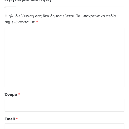
Η ηλ. διεύθυνση σας δεν δημοσιεύεται.
Τα υποχρεωτικά πεδία
σημειώνονται με
*
Σ
χ
ό
λ
ι
ο
*
Όνομα
*
Email
*