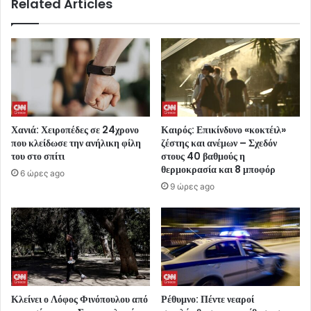
Related Articles
Χανιά: Χειροπέδες σε 24χρονο
Καιρός: Επικίνδυνο «κοκτέιλ»
που κλείδωσε την ανήλικη φίλη
ζέστης και ανέμων – Σχεδόν
του στο σπίτι
στους 40 βαθμούς η
θερμοκρασία και 8 μποφόρ
6 ώρες ago
9 ώρες ago
Κλείνει ο Λόφος Φινόπουλου από
Ρέθυμνο: Πέντε νεαροί