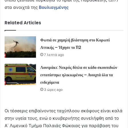
στα ανοιχτά της
Βουλιαγμένης
Related Articles
Φωτιά σε χαμηλή βλάστηση στο Κορωπί
Αττικής – Ήχησε το 112
7 λεπτά ago
Λουτράκι: Νεκρός δίπλα σε κάδο σκουπιδιών
εντοπίστηκε ηλικιωμένος – Ανοιχτά όλα τα
ενδεχόμενα
3 ώρες ago
Οι τέσσερις επιβαίνοντες ταχύπλοου σκάφους είναι καλά
στην υγεία τους, ενώ ο κυυβερνήτης συνελήφθη από το
Α΄ Λιμενικό Τμήμα Παλαιάς Φώκαιας για παράβαση του