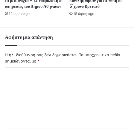
τα μεσάνυχτα – Σε επιφυλακή οι
συνελήφθησαν για επίθεση σε
υπηρεσίες του Δήμου Αθηναίων
51χρονο Βρετανό
12 ώρες ago
15 ώρες ago
Αφήστε μια απάντηση
Η ηλ. διεύθυνση σας δεν δημοσιεύεται.
Τα υποχρεωτικά πεδία
σημειώνονται με
*
Σ
χ
ό
λ
ι
ο
*