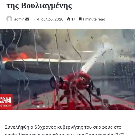
της Βουλιαγμένης
Send
admin
4 Ιουλίου, 2026
17
1 minute read
an
email
Συνελήφθη ο 63χρονος κυβερνήτης του σκάφους στο
οποίο ξέσπασε πυρκαγιά το πρωί της Παρασκευής (3/7)