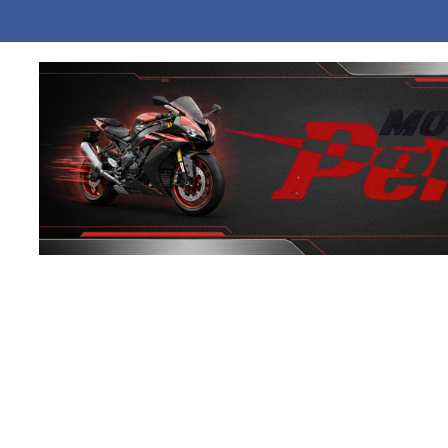
 φλόγες εγκαταλελειμμένο κτήριο στο Μοσχάτο: Καταστράφηκε ολοσχε