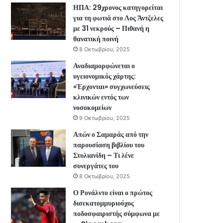
ΗΠΑ: 29χρονος κατηγορείται
για τη φωτιά στο Λος Άντζελες
με 31 νεκρούς – Πιθανή η
θανατική ποινή
8 Οκτωβρίου, 2025
Αναδιαμορφώνεται ο
υγειονομικός χάρτης:
«Έρχονται» συγχωνεύσεις
κλινικών εντός των
νοσοκομείων
9 Οκτωβρίου, 2025
Απών ο Σαμαράς από την
παρουσίαση βιβλίου του
Στυλιανίδη – Τι λένε
συνεργάτες του
8 Οκτωβρίου, 2025
Ο Ρονάλντο είναι ο πρώτος
δισεκατομμυριούχος
ποδοσφαιριστής σύμφωνα με