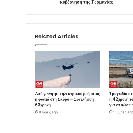
κυβέρνηση της Γερμανίας
Related Articles
Από γεννήτρια ηλεκτρικού ρεύματος
Τραγωδία στ
η φωτιά στη Σκύρο – Συνελήφθη
η 42χρονη το
63χρονη
για να σώσει
8 ώρες ago
11 ώρες ag