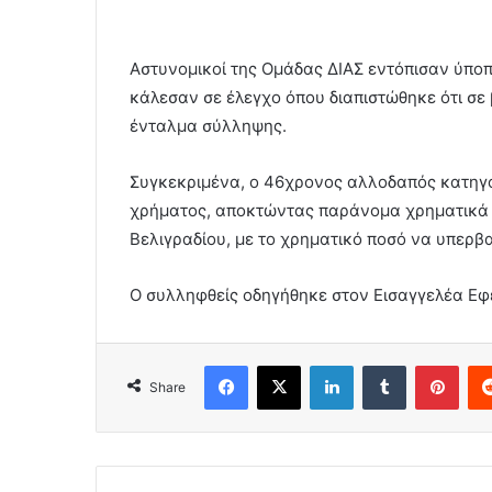
Αστυνομικοί της Ομάδας ΔΙΑΣ εντόπισαν ύποπτ
κάλεσαν σε έλεγχο όπου διαπιστώθηκε ότι σε
ένταλμα σύλληψης.
Συγκεκριμένα, ο 46χρονος αλλοδαπός κατηγο
χρήματος, αποκτώντας παράνομα χρηματικά π
Βελιγραδίου, με το χρηματικό ποσό να υπερβ
Ο συλληφθείς οδηγήθηκε στον Εισαγγελέα Ε
Facebook
X
LinkedIn
Tumblr
Pint
Share