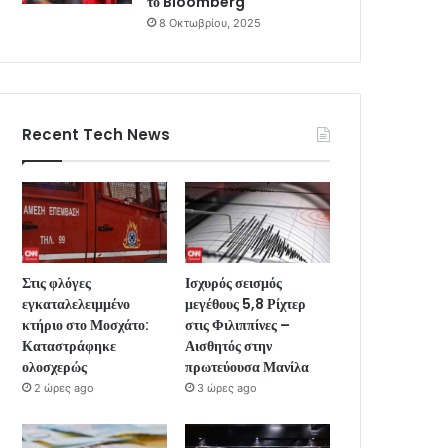
το Bloomberg
8 Οκτωβρίου, 2025
Recent Tech News
Στις φλόγες
Ισχυρός σεισμός
εγκαταλελειμμένο
μεγέθους 5,8 Ρίχτερ
κτήριο στο Μοσχάτο:
στις Φιλιππίνες –
Καταστράφηκε
Αισθητός στην
ολοσχερώς
πρωτεύουσα Μανίλα
2 ώρες ago
3 ώρες ago