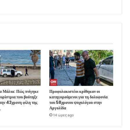
α Μάλια: Πώς πνίγηκε
Προφυλακιστέοι κρίθηκαν οι
υρίστρια που βούτηξε
κατηγορούμενοι για τη δολοφονία
 την 43χρονη φίλη της
του 58χρονου ψυχολόγου στην
Αργολίδα
o
14 ώρες ago