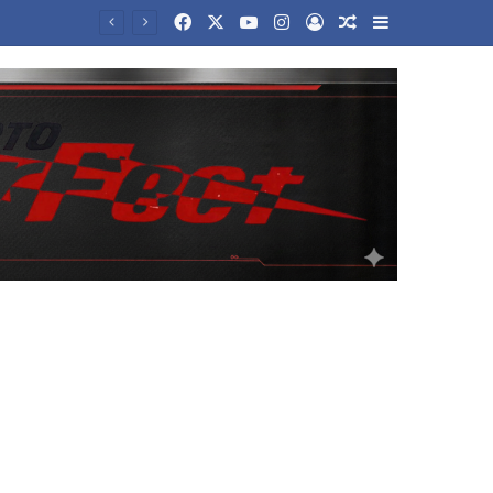
Facebook
X
YouTube
Instagram
Log In
Random Article
Sidebar
ρώς