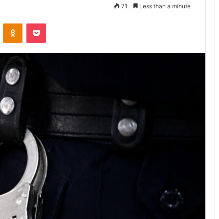
71
Less than a minute
VKontakte
Odnoklassniki
Pocket