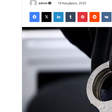
Send
admin
19 Νοεμβρίου, 2025
an
Facebook
X
LinkedIn
Tumblr
Pinterest
Reddit
email