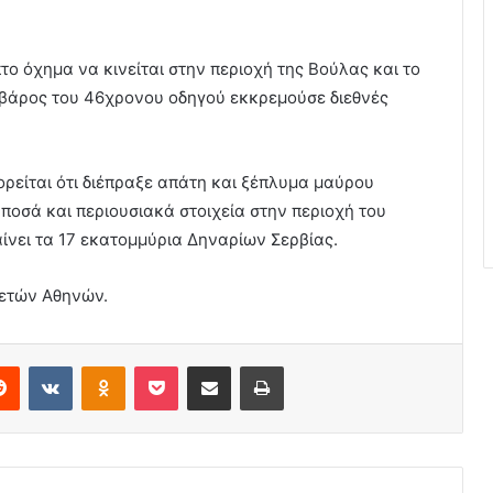
ο όχημα να κινείται στην περιοχή της Βούλας και το
 βάρος του 46χρονου οδηγού εκκρεμούσε διεθνές
ρείται ότι διέπραξε απάτη και ξέπλυμα μαύρου
οσά και περιουσιακά στοιχεία στην περιοχή του
αίνει τα 17 εκατομμύρια Δηναρίων Σερβίας.
φετών Αθηνών.
erest
Reddit
VKontakte
Odnoklassniki
Pocket
Share via Email
Print