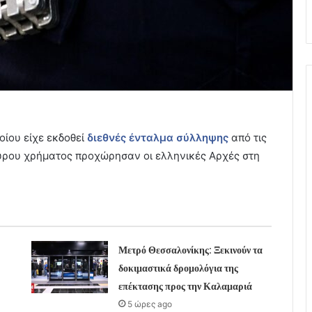
ίου είχε εκδοθεί
διεθνές ένταλμα σύλληψης
από τις
αύρου χρήματος προχώρησαν οι ελληνικές Αρχές στη
Μετρό Θεσσαλονίκης: Ξεκινούν τα
δοκιμαστικά δρομολόγια της
επέκτασης προς την Καλαμαριά
5 ώρες ago