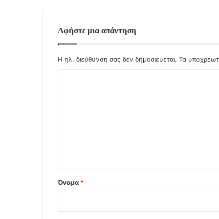
Αφήστε μια απάντηση
Η ηλ. διεύθυνση σας δεν δημοσιεύεται.
Τα υποχρεωτ
Σ
χ
ό
λ
ι
ο
*
Όνομα
*