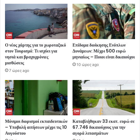
Ο νέος χάρτης για το χωροταξικό
Επίδομα διοίκησης Ενόπλων
στον Τουρισμό: Τι ισχύει για
Δυνάμεων: Μέχρι 500 ευρώ
νησιά και βραχυχρόνιες
μηνιαίως – Ποιοι είναι δικαιούχοι
μισθώσεις
10 ώρες ago
7 ώρες ago
Μόνιμοι διορισμοί εκπαιδευτικών
Καταβλήθηκαν 33 εκατ. ευρώ σε
– Υποβολή αιτήσεων μέχρι τις 10
67.746 δικαιούχους για την
Αυγούστου
αγορά λιπασμάτων