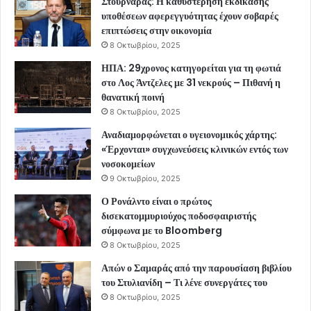
Στουρνάρας: Η καθυστέρηση εκδίκασης
υποθέσεων αφερεγγυότητας έχουν σοβαρές
επιπτώσεις στην οικονομία
8 Οκτωβρίου, 2025
ΗΠΑ: 29χρονος κατηγορείται για τη φωτιά
στο Λος Άντζελες με 31 νεκρούς – Πιθανή η
θανατική ποινή
8 Οκτωβρίου, 2025
Αναδιαμορφώνεται ο υγειονομικός χάρτης:
«Έρχονται» συγχωνεύσεις κλινικών εντός των
νοσοκομείων
9 Οκτωβρίου, 2025
Ο Ρονάλντο είναι ο πρώτος
δισεκατομμυριούχος ποδοσφαιριστής
σύμφωνα με το Bloomberg
8 Οκτωβρίου, 2025
Απών ο Σαμαράς από την παρουσίαση βιβλίου
του Στυλιανίδη – Τι λένε συνεργάτες του
8 Οκτωβρίου, 2025