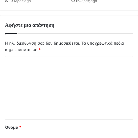
13 ώρες ago
16 ώρες ago
Αφήστε μια απάντηση
Η ηλ. διεύθυνση σας δεν δημοσιεύεται.
Τα υποχρεωτικά πεδία
σημειώνονται με
*
Σ
χ
ό
λ
ι
ο
*
Όνομα
*