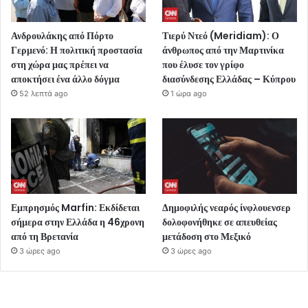
Ανδρουλάκης από Πόρτο
Τιερύ Ντεό (Meridiam): Ο
Γερμενό: Η πολιτική προστασία
άνθρωπος από την Μαρτινίκα
στη χώρα μας πρέπει να
που έλυσε τον γρίφο
αποκτήσει ένα άλλο δόγμα
διασύνδεσης Ελλάδας – Κύπρου
52 λεπτά ago
1 ώρα ago
Εμπρησμός Marfin: Εκδίδεται
Δημοφιλής νεαρός ίνφλουενσερ
σήμερα στην Ελλάδα η 46χρονη
δολοφονήθηκε σε απευθείας
από τη Βρετανία
μετάδοση στο Μεξικό
3 ώρες ago
3 ώρες ago