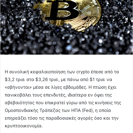
Η συνολική κεφαλαιοποίηση των crypto έπεσε από τα
$3,2 τρισ. στα $3,26 τρισ., με πάνω από $1 τρισ. να
«σβήνονται» μέσα σε λίγες εβδομάδες. Η πτώση έχει
πανικοβάλει τους επενδυτές, ιδιαίτερα εν όψει της
αβεβαιότητας που επικρατεί γύρω από τις κινήσεις της
Ομοσπονδιακής Τράπεζας των ΗΠΑ (Fed), η οποία
επηρεάζει τόσο τις παραδοσιακές αγορές όσο και την
κρυπτοοικονομία.