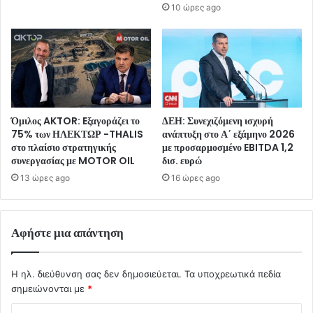
10 ώρες ago
Όμιλος AKTOR: Eξαγοράζει το
ΔΕΗ: Συνεχιζόμενη ισχυρή
75% των ΗΛΕΚΤΩΡ -THALIS
ανάπτυξη στο Α΄ εξάμηνο 2026
στο πλαίσιο στρατηγικής
με προσαρμοσμένο EBITDA 1,2
συνεργασίας με MOTOR OIL
δισ. ευρώ
13 ώρες ago
16 ώρες ago
Αφήστε μια απάντηση
Η ηλ. διεύθυνση σας δεν δημοσιεύεται.
Τα υποχρεωτικά πεδία
σημειώνονται με
*