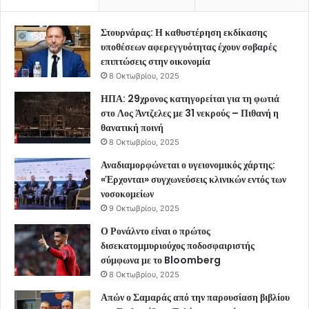
Στουρνάρας: Η καθυστέρηση εκδίκασης
υποθέσεων αφερεγγυότητας έχουν σοβαρές
επιπτώσεις στην οικονομία
8 Οκτωβρίου, 2025
ΗΠΑ: 29χρονος κατηγορείται για τη φωτιά
στο Λος Άντζελες με 31 νεκρούς – Πιθανή η
θανατική ποινή
8 Οκτωβρίου, 2025
Αναδιαμορφώνεται ο υγειονομικός χάρτης:
«Έρχονται» συγχωνεύσεις κλινικών εντός των
νοσοκομείων
9 Οκτωβρίου, 2025
Ο Ρονάλντο είναι ο πρώτος
δισεκατομμυριούχος ποδοσφαιριστής
σύμφωνα με το Bloomberg
8 Οκτωβρίου, 2025
Απών ο Σαμαράς από την παρουσίαση βιβλίου