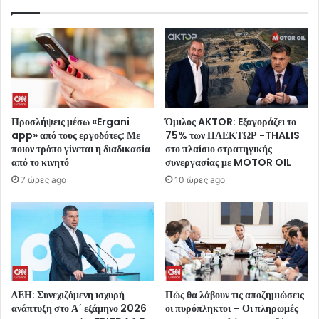
Προσλήψεις μέσω «Ergani
Όμιλος AKTOR: Eξαγοράζει το
app» από τους εργοδότες: Με
75% των ΗΛΕΚΤΩΡ -THALIS
ποιον τρόπο γίνεται η διαδικασία
στο πλαίσιο στρατηγικής
από το κινητό
συνεργασίας με MOTOR OIL
7 ώρες ago
10 ώρες ago
ΔΕΗ: Συνεχιζόμενη ισχυρή
Πώς θα λάβουν τις αποζημιώσεις
ανάπτυξη στο Α΄ εξάμηνο 2026
οι πυρόπληκτοι – Οι πληρωμές