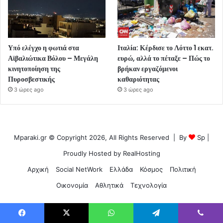
Υπό ελέγχο η φωτιά στα
Ιταλία: Κέρδισε το Λόττο 1 εκατ.
Αϊβαλιώτικα Βόλου – Μεγάλη
ευρώ, αλλά το πέταξε – Πώς το
κινητοποίηση της
βρήκαν εργαζόμενοι
Πυροσβεστικής
καθαριότητας
3 ώρες ago
3 ώρες ago
Mparaki.gr © Copyright 2026, All Rights Reserved | By
Sp
|
Proudly Hosted by
RealHosting
Αρχική
Social NetWork
Ελλάδα
Κόσμος
Πολιτική
Οικονομία
Αθλητικά
Τεχνολογία
Facebook
X
WhatsApp
Telegram
Viber