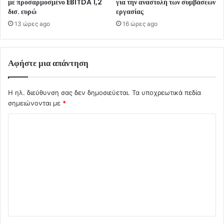
με προσαρμοσμένο EBITDA 1,2
για την αναστολή των συμβάσεων
δισ. ευρώ
εργασίας
13 ώρες ago
16 ώρες ago
Αφήστε μια απάντηση
Η ηλ. διεύθυνση σας δεν δημοσιεύεται.
Τα υποχρεωτικά πεδία
σημειώνονται με
*
Σ
χ
ό
λ
ι
ο
*