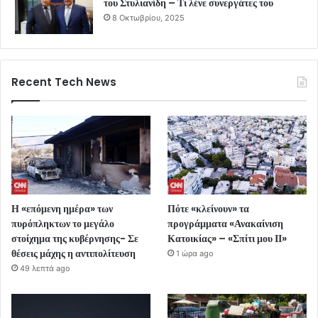
του Στυλιανίδη – Τι λένε συνεργάτες του
8 Οκτωβρίου, 2025
Recent Tech News
Η «επόμενη ημέρα» των
Πότε «κλείνουν» τα
πυρόπληκτων το μεγάλο
προγράμματα «Ανακαίνιση
στοίχημα της κυβέρνησης- Σε
Κατοικίας» – «Σπίτι μου ΙΙ»
θέσεις μάχης η αντιπολίτευση
1 ώρα ago
49 λεπτά ago