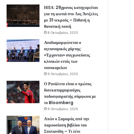
ΗΠΑ: 29χρονος κατηγορείται
για τη φωτιά στο Λος Άντζελες
με 31 νεκρούς – Πιθανή η
θανατική ποινή
8 Οκτωβρίου, 2025
Αναδιαμορφώνεται ο
υγειονομικός χάρτης:
«Έρχονται» συγχωνεύσεις
κλινικών εντός των
νοσοκομείων
9 Οκτωβρίου, 2025
Ο Ρονάλντο είναι ο πρώτος
δισεκατομμυριούχος
ποδοσφαιριστής σύμφωνα με
το Bloomberg
8 Οκτωβρίου, 2025
Απών ο Σαμαράς από την
παρουσίαση βιβλίου του
Στυλιανίδη – Τι λένε