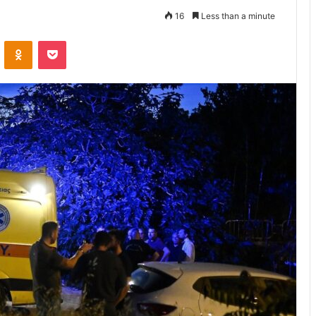
16
Less than a minute
VKontakte
Odnoklassniki
Pocket