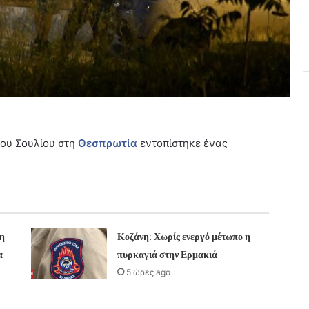
μου Σουλίου στη
Θεσπρωτία
εντοπίστηκε ένας
η
Κοζάνη: Χωρίς ενεργό μέτωπο η
α
πυρκαγιά στην Ερμακιά
5 ώρες ago