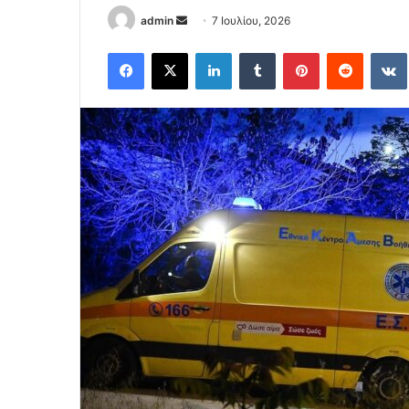
Send
admin
7 Ιουλίου, 2026
an
Facebook
X
LinkedIn
Tumblr
Pinterest
Reddit
email