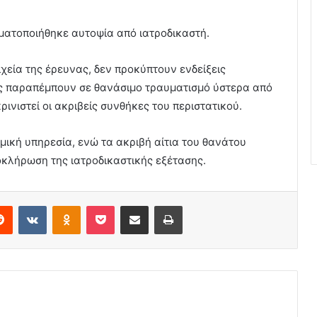
ματοποιήθηκε αυτοψία από ιατροδικαστή.
ιχεία της έρευνας, δεν προκύπτουν ενδείξεις
ις παραπέμπουν σε θανάσιμο τραυματισμό ύστερα από
ινιστεί οι ακριβείς συνθήκες του περιστατικού.
μική υπηρεσία, ενώ τα ακριβή αίτια του θανάτου
κλήρωση της ιατροδικαστικής εξέτασης.
erest
Reddit
VKontakte
Odnoklassniki
Pocket
Share via Email
Print