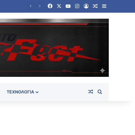
Facebook
X
YouTube
Instagram
Log In
Random Article
Sidebar
Φωτιά στη Σητεία: Ολονύχτια μάχη με τις φλόγες – Καλύτερη η εικόνα στην περιοχή Αχλάδια
Random Article
Search for
ΤΕΧΝΟΛΟΓΊΑ