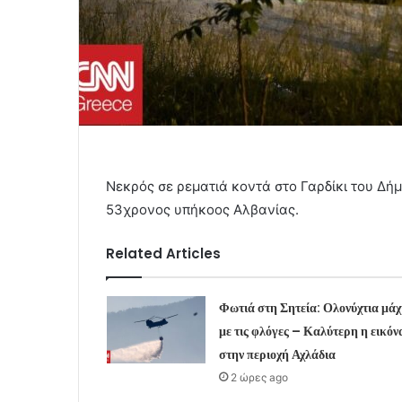
Νεκρός σε ρεματιά κοντά στο Γαρδίκι του Δή
53χρονος υπήκοος Αλβανίας.
Related Articles
Φωτιά στη Σητεία: Ολονύχτια μάχ
με τις φλόγες – Καλύτερη η εικόν
στην περιοχή Αχλάδια
2 ώρες ago