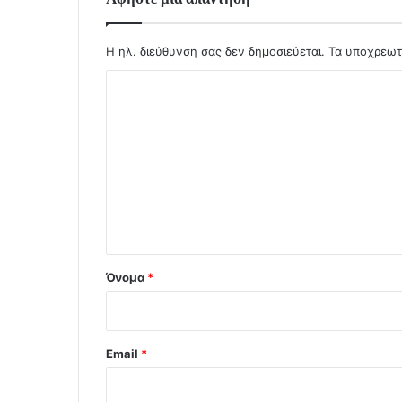
Η ηλ. διεύθυνση σας δεν δημοσιεύεται.
Τα υποχρεωτ
Σ
χ
ό
λ
ι
ο
*
Όνομα
*
Email
*