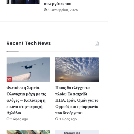
συνεργάτες του
8 Οκτωβρίου, 2025
Recent Tech News
Φωτιά στη Σητεία:
Ποιος θα ελέγχει τα
Ολονύχτια μάχη με τις
πλοία; Το παιχνίδι
φλόγες – Καλύτερη η
ΗΠΑ, Ιράν, Ομάν για το
εικόνα στην περιοχή
Ορμούζ και η συμφωνία
Αχλάδια
που δεν έρχεται
2 ώρες ago
3 ώρες ago