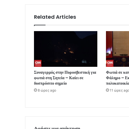
Related Articles
Συναγερμός στην Πυροσβεστική για
Φωτιά σε κα
φωτιά στη Σητεία – Καίει σε
Φάληρο – Εκ
δυσπρόσιτο σημείο
πολυκατοικί
8 ώρες ago
11 ώρες ag
Αφήστε μια απάντηση