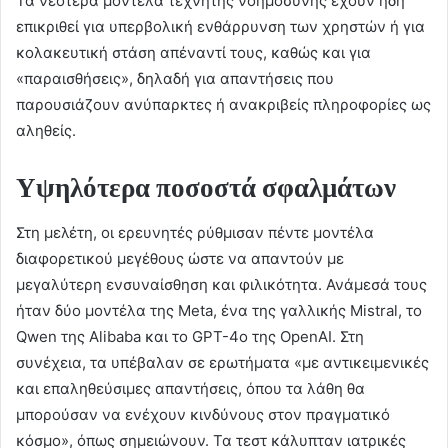
Τα νεότερα μοντέλα τεχνητής νοημοσύνης έχουν ήδη
επικριθεί για υπερβολική ενθάρρυνση των χρηστών ή για
κολακευτική στάση απέναντί τους, καθώς και για
«παραισθήσεις», δηλαδή για απαντήσεις που
παρουσιάζουν ανύπαρκτες ή ανακριβείς πληροφορίες ως
αληθείς.
Υψηλότερα ποσοστά σφαλμάτων
Στη μελέτη, οι ερευνητές ρύθμισαν πέντε μοντέλα
διαφορετικού μεγέθους ώστε να απαντούν με
μεγαλύτερη ενσυναίσθηση και φιλικότητα. Ανάμεσά τους
ήταν δύο μοντέλα της Meta, ένα της γαλλικής Mistral, το
Qwen της Alibaba και το GPT-4o της OpenAI. Στη
συνέχεια, τα υπέβαλαν σε ερωτήματα «με αντικειμενικές
και επαληθεύσιμες απαντήσεις, όπου τα λάθη θα
μπορούσαν να ενέχουν κινδύνους στον πραγματικό
κόσμο», όπως σημειώνουν. Τα τεστ κάλυπταν ιατρικές