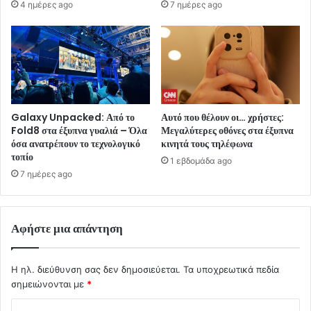
4 ημέρες ago
7 ημέρες ago
Galaxy Unpacked: Από το
Αυτό που θέλουν οι… χρήστες:
Fold8 στα έξυπνα γυαλιά – Όλα
Μεγαλύτερες οθόνες στα έξυπνα
όσα ανατρέπουν το τεχνολογικό
κινητά τους τηλέφωνα
τοπίο
1 εβδομάδα ago
7 ημέρες ago
Αφήστε μια απάντηση
Η ηλ. διεύθυνση σας δεν δημοσιεύεται.
Τα υποχρεωτικά πεδία
σημειώνονται με
*
Σ