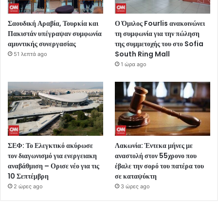
Σαουδική Αραβία, Τουρκία και
Ο Όμιλος Fourlis ανακοινώνει
Πακιστάν υπέγραψαν συμφωνία
τη συμφωνία για την πώληση
αμυντικής συνεργασίας
της συμμετοχής του στο Sofia
South Ring Mall
51 λεπτά ago
1 ώρα ago
ΣΕΦ: Το Ελεγκτικό ακύρωσε
Λακωνία: Έντεκα μήνες με
τον διαγωνισμό για ενεργειακη
αναστολή στον 55χρονο που
αναβάθμιση – Ορισε νέο για τις
έβαλε την σορό του πατέρα του
10 Σεπτέμβρη
σε καταψύκτη
2 ώρες ago
3 ώρες ago