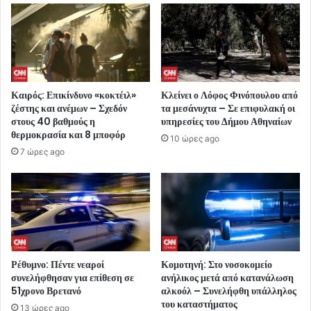
Καιρός: Επικίνδυνο «κοκτέιλ»
Κλείνει ο Λόφος Φινόπουλου από
ζέστης και ανέμων – Σχεδόν
τα μεσάνυχτα – Σε επιφυλακή οι
στους 40 βαθμούς η
υπηρεσίες του Δήμου Αθηναίων
θερμοκρασία και 8 μποφόρ
10 ώρες ago
7 ώρες ago
Ρέθυμνο: Πέντε νεαροί
Κομοτηνή: Στο νοσοκομείο
συνελήφθησαν για επίθεση σε
ανήλικος μετά από κατανάλωση
51χρονο Βρετανό
αλκοόλ – Συνελήφθη υπάλληλος
του καταστήματος
13 ώρες ago