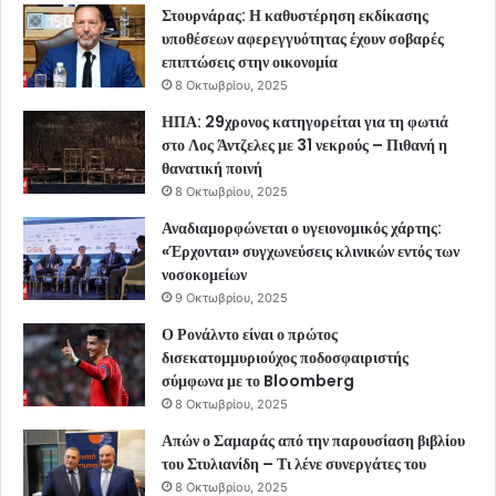
Στουρνάρας: Η καθυστέρηση εκδίκασης
υποθέσεων αφερεγγυότητας έχουν σοβαρές
επιπτώσεις στην οικονομία
8 Οκτωβρίου, 2025
ΗΠΑ: 29χρονος κατηγορείται για τη φωτιά
στο Λος Άντζελες με 31 νεκρούς – Πιθανή η
θανατική ποινή
8 Οκτωβρίου, 2025
Αναδιαμορφώνεται ο υγειονομικός χάρτης:
«Έρχονται» συγχωνεύσεις κλινικών εντός των
νοσοκομείων
9 Οκτωβρίου, 2025
Ο Ρονάλντο είναι ο πρώτος
δισεκατομμυριούχος ποδοσφαιριστής
σύμφωνα με το Bloomberg
8 Οκτωβρίου, 2025
Απών ο Σαμαράς από την παρουσίαση βιβλίου
του Στυλιανίδη – Τι λένε συνεργάτες του
8 Οκτωβρίου, 2025