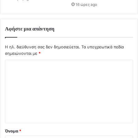
16 ώρες ago
Αφήστε μια απάντηση
Η ηλ. διεύθυνση σας δεν δημοσιεύεται.
Τα υποχρεωτικά πεδία
σημειώνονται με
*
Σ
χ
ό
λ
ι
ο
*
Όνομα
*