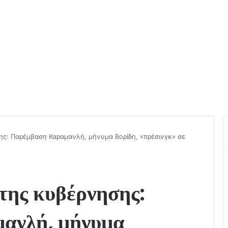
ης: Παρέμβαση Καραμανλή, μήνυμα Βορίδη, «πρέσινγκ» σε
της κυβέρνησης:
ανλή, μήνυμα