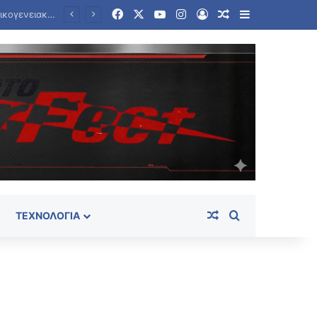
Facebook
X
YouTube
Instagram
Log In
Random Article
Sidebar
Θρίλερ σε γραφείο τελετών στο Σικάγο: Βρέθηκαν σε αποσύνθεση 56 σοροί – Τρωκτικά, σκουλήκια στο χώρο
Random Article
Search for
ΤΕΧΝΟΛΟΓΊΑ