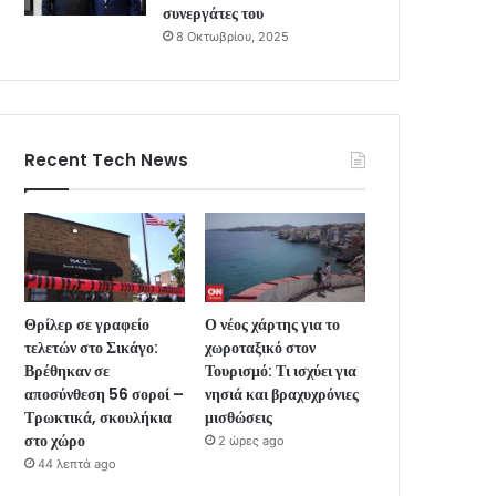
συνεργάτες του
8 Οκτωβρίου, 2025
Recent Tech News
Θρίλερ σε γραφείο
Ο νέος χάρτης για το
τελετών στο Σικάγο:
χωροταξικό στον
Βρέθηκαν σε
Τουρισμό: Τι ισχύει για
αποσύνθεση 56 σοροί –
νησιά και βραχυχρόνιες
Τρωκτικά, σκουλήκια
μισθώσεις
στο χώρο
2 ώρες ago
44 λεπτά ago