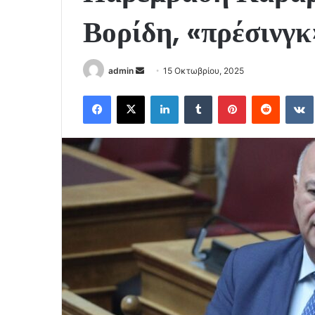
Βορίδη, «πρέσινγκ
Send
admin
15 Οκτωβρίου, 2025
an
Facebook
X
LinkedIn
Tumblr
Pinterest
Reddit
email