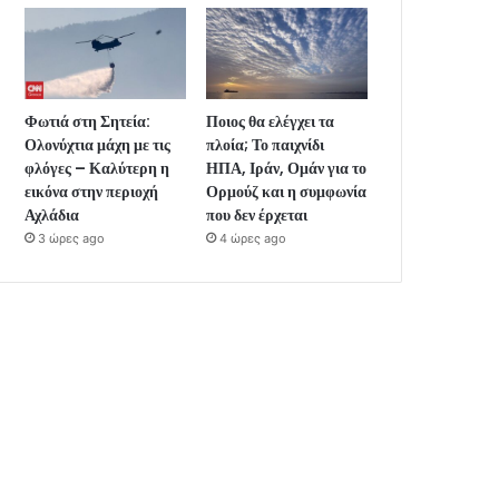
Φωτιά στη Σητεία:
Ποιος θα ελέγχει τα
Ολονύχτια μάχη με τις
πλοία; Το παιχνίδι
φλόγες – Καλύτερη η
ΗΠΑ, Ιράν, Ομάν για το
εικόνα στην περιοχή
Ορμούζ και η συμφωνία
Αχλάδια
που δεν έρχεται
3 ώρες ago
4 ώρες ago