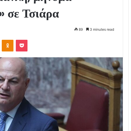
» σε Τσιάρα
89
3 minutes read
VKontakte
Odnoklassniki
Pocket