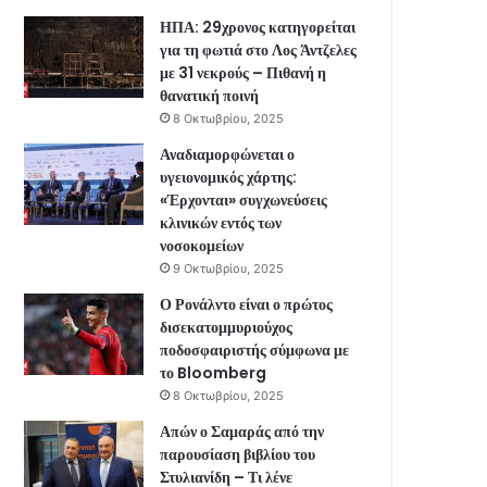
ΗΠΑ: 29χρονος κατηγορείται
για τη φωτιά στο Λος Άντζελες
με 31 νεκρούς – Πιθανή η
θανατική ποινή
8 Οκτωβρίου, 2025
Αναδιαμορφώνεται ο
υγειονομικός χάρτης:
«Έρχονται» συγχωνεύσεις
κλινικών εντός των
νοσοκομείων
9 Οκτωβρίου, 2025
Ο Ρονάλντο είναι ο πρώτος
δισεκατομμυριούχος
ποδοσφαιριστής σύμφωνα με
το Bloomberg
8 Οκτωβρίου, 2025
Απών ο Σαμαράς από την
παρουσίαση βιβλίου του
Στυλιανίδη – Τι λένε