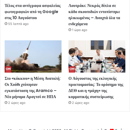
Τέλος στα αντίγραφα ασφαλείας
Λουτράκι: Νεκρός δίπλα σε
φωτογραφιών από τη Google
κάδο σκουπιδιών εντοπίστηκε
στις 10 Αυγούστου
ηλικιωμένος – Ανοιχτά όλα τα
ενδεχόμενα
55 λεπτά ago
1 ώρα ago
Στο «κόκκινο» η Μέση Ανατολή:
Ο Αύγουστος της εκλογικής
Οι Χούθι χτύπησαν
προετοιμασίας: Το ορόσημο της
εγκατάσταση της Aramco –
ΔΕΘ και η «μάχη» της
Νέο μήνυμα Αραγτσί σε ΗΠΑ
κομματικής συσπείρωσης
2 ώρες ago
2 ώρες ago