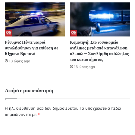
Ρέθυμνο: Πέντε νεαροί
Κομοτηνή: Στο νοσοκομείο
συνελήφθησαν για επίθεση σε
ανήλικος μετά από κατανάλωση
51χρονο Βρετανό
αλκοόλ – Συνελήφθη υπάλληλος
του καταστήματος
13 ώρες ago
16 ώρες ago
Αφήστε μια απάντηση
Η ηλ. διεύθυνση σας δεν δημοσιεύεται.
Τα υποχρεωτικά πεδία
σημειώνονται με
*
Σ
χ