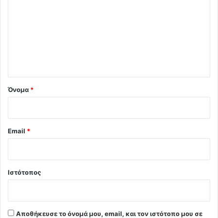
ό
λ
ι
ο
*
Όνομα
*
Email
*
Ιστότοπος
Αποθήκευσε το όνομά μου, email, και τον ιστότοπο μου σε