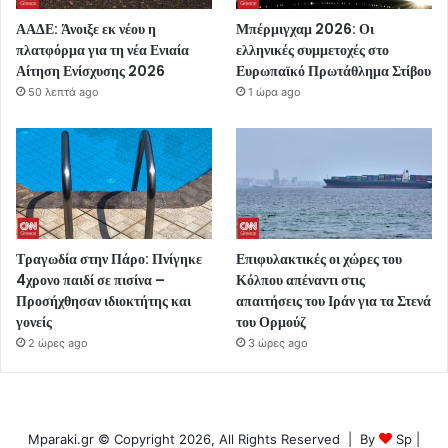
ΑΑΔΕ: Άνοιξε εκ νέου η
Μπέρμιγχαμ 2026: Οι
πλατφόρμα για τη νέα Ενιαία
ελληνικές συμμετοχές στο
Αίτηση Ενίσχυσης 2026
Ευρωπαϊκό Πρωτάθλημα Στίβου
50 λεπτά ago
1 ώρα ago
Τραγωδία στην Πάρο: Πνίγηκε
Επιφυλακτικές οι χώρες του
4χρονο παιδί σε πισίνα –
Κόλπου απέναντι στις
Προσήχθησαν ιδιοκτήτης και
απαιτήσεις του Ιράν για τα Στενά
γονείς
του Ορμούζ
2 ώρες ago
3 ώρες ago
Mparaki.gr © Copyright 2026, All Rights Reserved | By
Sp
|