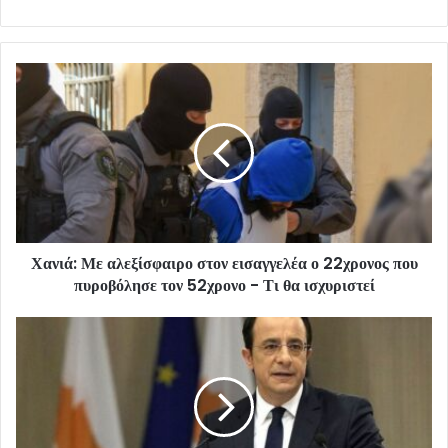
Χανιά: Με αλεξίσφαιρο στον εισαγγελέα ο 22χρονος που
πυροβόλησε τον 52χρονο - Τι θα ισχυριστεί