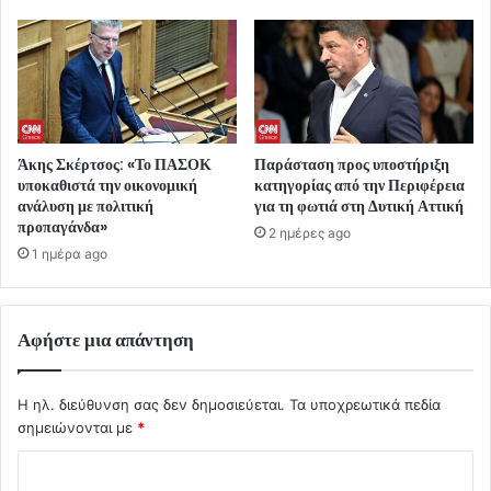
Άκης Σκέρτσος: «Το ΠΑΣΟΚ
Παράσταση προς υποστήριξη
υποκαθιστά την οικονομική
κατηγορίας από την Περιφέρεια
ανάλυση με πολιτική
για τη φωτιά στη Δυτική Αττική
προπαγάνδα»
2 ημέρες ago
1 ημέρα ago
Αφήστε μια απάντηση
Η ηλ. διεύθυνση σας δεν δημοσιεύεται.
Τα υποχρεωτικά πεδία
σημειώνονται με
*
Σ