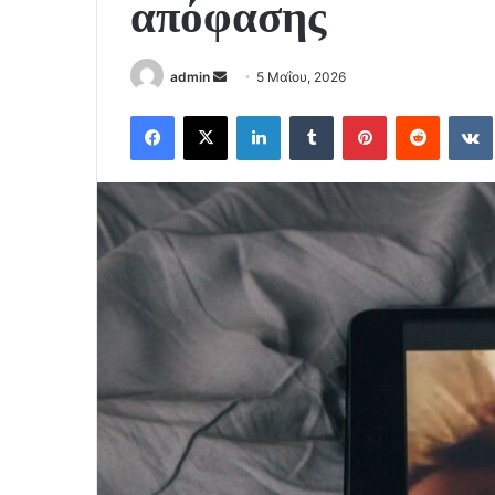
απόφασης
Send
admin
5 Μαΐου, 2026
an
Facebook
X
LinkedIn
Tumblr
Pinterest
Reddit
email