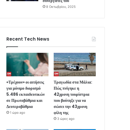
συνεργάτες του
8 Οκτωβρίου, 2025
Recent Tech News
«Τρέχουν» οι αιτήσεις
Τραγωδία στα Μάλια:
για μόνιμο διορισμό
Πώς πνίγηκε η
5.486 εκπαιδευτικών
42χρονη τουρίστρια
σε Πρωτοβάθμια και
που βούτηξε για να
Δευτεροβάθμια
σώσει την 43χρονη
φίλη της
1 ώρα ago
3 ώρες ago