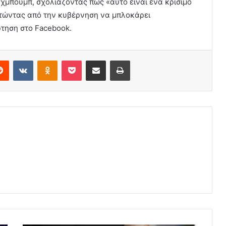
χμπούμπ, σχολιάζοντας πως «αυτό είναι ένα κρίσιμο
ητώντας από την κυβέρνηση να μπλοκάρει
ρτηση στο Facebook.
erest
Reddit
VKontakte
Odnoklassniki
Pocket
Share via Email
Print