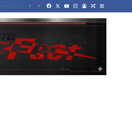
Facebook
X
YouTube
Instagram
Log In
Random Article
Sidebar
«Τρέχουν» οι αιτήσεις για μόνιμο διορισμό 5.486 εκπαιδευτικών σε Πρωτοβάθμια και Δευτεροβάθμια