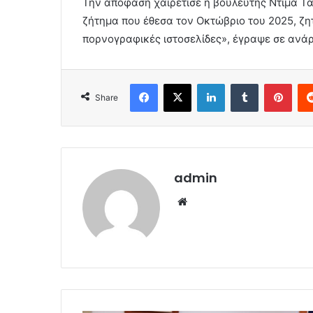
Την απόφαση χαιρέτισε η βουλευτής Ντίμα Τα
ζήτημα που έθεσα τον Οκτώβριο του 2025, ζ
πορνογραφικές ιστοσελίδες», έγραψε σε ανά
Facebook
X
LinkedIn
Tumblr
Pint
Share
admin
Website