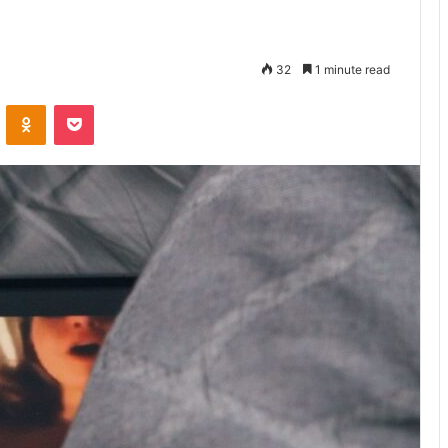
32
1 minute read
VKontakte
Odnoklassniki
Pocket