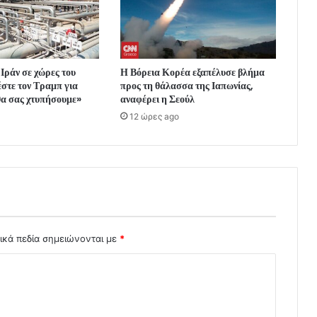
Ιράν σε χώρες του
Η Βόρεια Κορέα εξαπέλυσε βλήμα
στε τον Τραμπ για
προς τη θάλασσα της Ιαπωνίας,
θα σας χτυπήσουμε»
αναφέρει η Σεούλ
12 ώρες ago
ικά πεδία σημειώνονται με
*