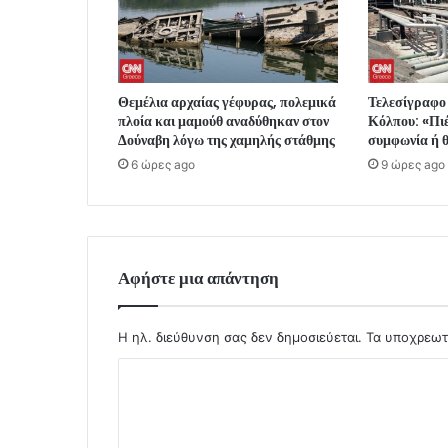
Θεμέλια αρχαίας γέφυρας, πολεμικά
Τελεσίγραφο 
πλοία και μαμούθ αναδύθηκαν στον
Κόλπου: «Πιέ
Δούναβη λόγω της χαμηλής στάθμης
συμφωνία ή 
6 ώρες ago
9 ώρες ago
Αφήστε μια απάντηση
Η ηλ. διεύθυνση σας δεν δημοσιεύεται.
Τα υποχρεωτ
Σ
χ
ό