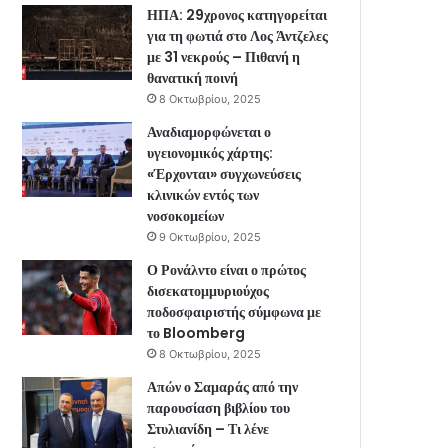
ΗΠΑ: 29χρονος κατηγορείται
για τη φωτιά στο Λος Άντζελες
με 31 νεκρούς – Πιθανή η
θανατική ποινή
8 Οκτωβρίου, 2025
Αναδιαμορφώνεται ο
υγειονομικός χάρτης:
«Έρχονται» συγχωνεύσεις
κλινικών εντός των
νοσοκομείων
9 Οκτωβρίου, 2025
Ο Ρονάλντο είναι ο πρώτος
δισεκατομμυριούχος
ποδοσφαιριστής σύμφωνα με
το Bloomberg
8 Οκτωβρίου, 2025
Απών ο Σαμαράς από την
παρουσίαση βιβλίου του
Στυλιανίδη – Τι λένε