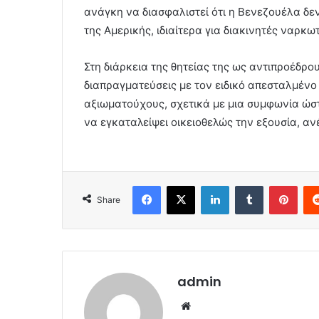
ανάγκη να διασφαλιστεί ότι η Βενεζουέλα δε
της Αμερικής, ιδιαίτερα για διακινητές ναρκ
Στη διάρκεια της θητείας της ως αντιπροέδρο
διαπραγματεύσεις με τον ειδικό απεσταλμένο
αξιωματούχους, σχετικά με μια συμφωνία ώ
να εγκαταλείψει οικειοθελώς την εξουσία, αν
Facebook
X
LinkedIn
Tumblr
Pint
Share
admin
Website