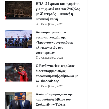
ΗΠΑ: 29χρονος κατηγορείται
για τη φωτιά στο Λος Άντζελες
με 31 νεκρούς – Πιθανή η
θανατική ποινή
8 Οκτωβρίου, 2025
Αναδιαμορφώνεται ο
υγειονομικός χάρτης:
«Έρχονται» συγχωνεύσεις
κλινικών εντός των
νοσοκομείων
9 Οκτωβρίου, 2025
Ο Ρονάλντο είναι ο πρώτος
δισεκατομμυριούχος
ποδοσφαιριστής σύμφωνα με
το Bloomberg
8 Οκτωβρίου, 2025
Απών ο Σαμαράς από την
παρουσίαση βιβλίου του
Στυλιανίδη – Τι λένε