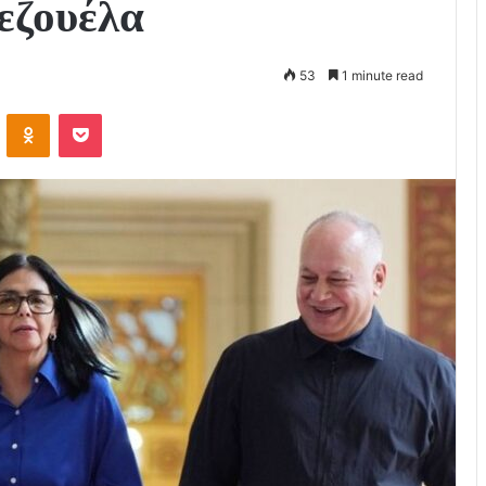
εζουέλα
53
1 minute read
VKontakte
Odnoklassniki
Pocket