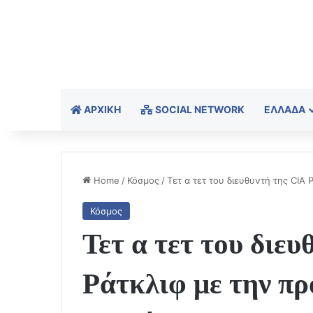
ΑΡΧΙΚΉ
SOCIAL NETWORK
ΕΛΛΆΔΑ
Home
/
Κόσμος
/
Τετ α τετ του διευθυντή της CIA
Κόσμος
Τετ α τετ του διευ
Ράτκλιφ με την π