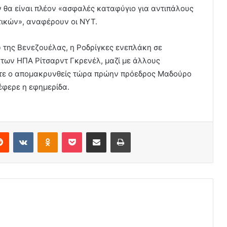
ν θα είναι πλέον «ασφαλές καταφύγιο για αντιπάλους
ωτικών», αναφέρουν οι NYT.
υ της Βενεζουέλας, η Ροδρίγκες ενεπλάκη σε
 των ΗΠΑ Ρίτσαρντ Γκρενέλ, μαζί με άλλους
στε ο απομακρυνθείς τώρα πρώην πρόεδρος Μαδούρο
έφερε η εφημερίδα.
erest
Reddit
VKontakte
Odnoklassniki
Pocket
Share via Email
Print