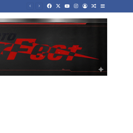
Facebook
X
YouTube
Instagram
Log In
Random Article
Sidebar
Νέα αρχεία με UFO αποχαρακτήρισε η κυβέρνηση Τραμπ – Οι ανεξήγητες θεάσεις και τα αντικείμενα