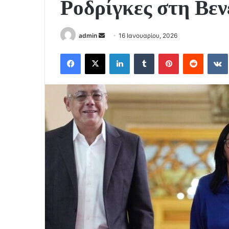
Ροδρίγκες στη Βεν
Send
admin
16 Ιανουαρίου, 2026
an
Facebook
X
LinkedIn
Tumblr
Pinterest
Reddit
email