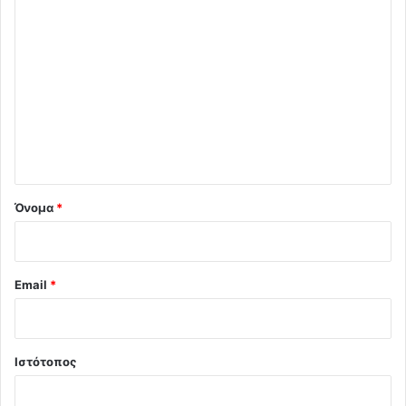
Σ
χ
ό
λ
ι
ο
*
Όνομα
*
Email
*
Ιστότοπος