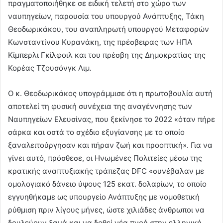
πραγματοποιήθηκε σε ειδική τελετή στο χώρο των
ναυπηγείων, παρουσία του υπουργού Ανάπτυξης, Τάκη
Θεοδωρικάκου, του αναπληρωτή υπουργού Μεταφορών
Κωνσταντίνου Κυρανάκη, της πρέσβειρας των ΗΠΑ
Κίμπερλι Γκίλφοιλ και του πρέσβη της Δημοκρατίας της
Κορέας Τζουσόνγκ Λιμ.
Ο κ. Θεοδωρικάκος υπογράμμισε ότι η πρωτοβουλία αυτή
αποτελεί τη φυσική συνέχεια της αναγέννησης των
Ναυπηγείων Ελευσίνας, που ξεκίνησε το 2022 «όταν πήρε
σάρκα και οστά το σχέδιο εξυγίανσης με το οποίο
ξαναλειτούργησαν και πήραν ζωή και προοπτική». Για να
γίνει αυτό, πρόσθεσε, οι Ηνωμένες Πολιτείες μέσω της
κρατικής αναπτυξιακής τράπεζας DFC «συνέβαλαν με
ομολογιακό δάνειο ύψους 125 εκατ. δολαρίων, το οποίο
εγγυηθήκαμε ως υπουργείο Ανάπτυξης με νομοθετική
ρύθμιση πριν λίγους μήνες, ώστε χιλιάδες άνθρωποι να
δουλεύουν ξανά και να δοθεί νέα πνοή στην ελληνική