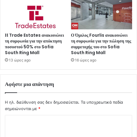
Η Trade Estates ανακοινώνει
Ο Όμιλος Fourlis ανακοινώνει
τη συμφωνία για την απόκτηση
τη συμφωνία για την πώληση της
ποσοστού 50% στο Sofia
συμμετοχής του στο Sofia
South Ring Mall
South Ring Mall
13 ώρες ago
16 ώρες ago
Αφήστε μια απάντηση
Η ηλ. διεύθυνση σας δεν δημοσιεύεται.
Τα υποχρεωτικά πεδία
σημειώνονται με
*
Σ
χ