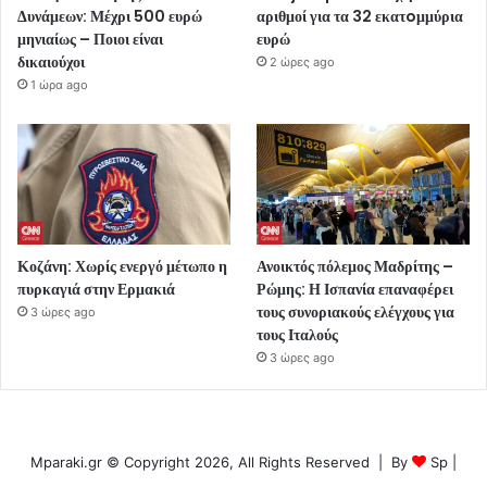
Δυνάμεων: Μέχρι 500 ευρώ
αριθμοί για τα 32 εκατoμμύρια
μηνιαίως – Ποιοι είναι
ευρώ
δικαιούχοι
2 ώρες ago
1 ώρα ago
Κοζάνη: Χωρίς ενεργό μέτωπο η
Ανοικτός πόλεμος Μαδρίτης –
πυρκαγιά στην Ερμακιά
Ρώμης: Η Ισπανία επαναφέρει
τους συνοριακούς ελέγχους για
3 ώρες ago
τους Ιταλούς
3 ώρες ago
Mparaki.gr © Copyright 2026, All Rights Reserved | By
Sp
|