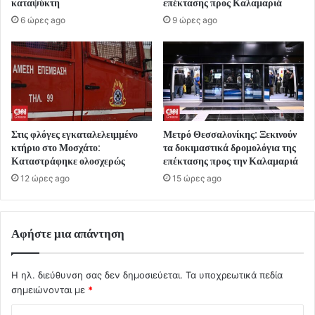
καταψύκτη
επέκτασης προς Καλαμαριά
6 ώρες ago
9 ώρες ago
Στις φλόγες εγκαταλελειμμένο
Μετρό Θεσσαλονίκης: Ξεκινούν
κτήριο στο Μοσχάτο:
τα δοκιμαστικά δρομολόγια της
Καταστράφηκε ολοσχερώς
επέκτασης προς την Καλαμαριά
12 ώρες ago
15 ώρες ago
Αφήστε μια απάντηση
Η ηλ. διεύθυνση σας δεν δημοσιεύεται.
Τα υποχρεωτικά πεδία
σημειώνονται με
*
Σ