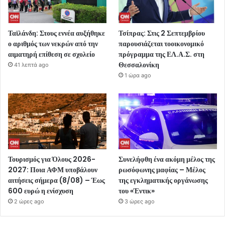
Ταϊλάνδη: Στους εννέα αυξήθηκε
Τσίπρας: Στις 2 Σεπτεμβρίου
ο αριθμός των νεκρών από την
παρουσιάζεται τοοικονομικό
αιματηρή επίθεση σε σχολείο
πρόγραμμα της ΕΛ.Α.Σ. στη
Θεσσαλονίκη
41 λεπτά ago
1 ώρα ago
Τουρισμός για Όλους 2026-
Συνελήφθη ένα ακόμη μέλος της
2027: Ποια ΑΦΜ υποβάλουν
ρωσόφωνης μαφίας – Μέλος
αιτήσεις σήμερα (8/08) – Έως
της εγκληματικής οργάνωσης
600 ευρώ η ενίσχυση
του «Έντικ»
2 ώρες ago
3 ώρες ago