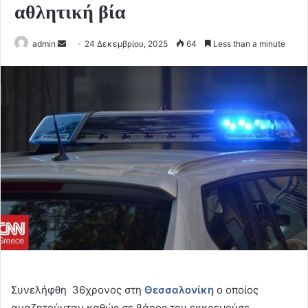
αθλητική βία
Send
admin
24 Δεκεμβρίου, 2025
64
Less than a minute
an
email
Συνελήφθη
36χρονος στη
Θεσσαλονίκη
ο οποίος
αναζητούνταν καθώς σε βάρος του εκκρεμούσε