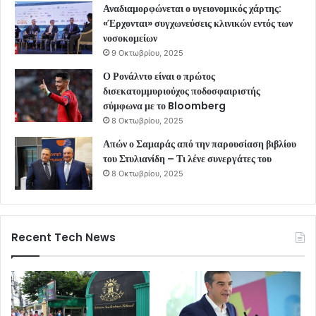
Αναδιαμορφώνεται ο υγειονομικός χάρτης:
«Έρχονται» συγχωνεύσεις κλινικών εντός των
νοσοκομείων
9 Οκτωβρίου, 2025
Ο Ρονάλντο είναι ο πρώτος
δισεκατομμυριούχος ποδοσφαιριστής
σύμφωνα με το Bloomberg
8 Οκτωβρίου, 2025
Απών ο Σαμαράς από την παρουσίαση βιβλίου
του Στυλιανίδη – Τι λένε συνεργάτες του
8 Οκτωβρίου, 2025
Recent Tech News