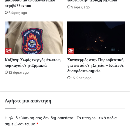
μικροσκόπιο το οικογενειακό
εικόνα στην περιοχή Αχλάδια
περιβάλλον του
9 ώρες ago
6 ώρες ago
Κοζάνη: Χωρίς ενεργό μέτωπο η
Συναγερμός στην Πυροσβεστική
πυρκαγιά στην Ερμακιά
για φωτιά στη Σητεία – Καίει σε
δυσπρόσιτο σημείο
12 ώρες ago
15 ώρες ago
Αφήστε μια απάντηση
Η ηλ. διεύθυνση σας δεν δημοσιεύεται.
Τα υποχρεωτικά πεδία
σημειώνονται με
*