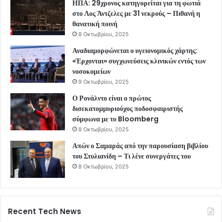
ΗΠΑ: 29χρονος κατηγορείται για τη φωτιά
στο Λος Άντζελες με 31 νεκρούς – Πιθανή η
θανατική ποινή
8 Οκτωβρίου, 2025
Αναδιαμορφώνεται ο υγειονομικός χάρτης:
«Έρχονται» συγχωνεύσεις κλινικών εντός των
νοσοκομείων
9 Οκτωβρίου, 2025
Ο Ρονάλντο είναι ο πρώτος
δισεκατομμυριούχος ποδοσφαιριστής
σύμφωνα με το Bloomberg
8 Οκτωβρίου, 2025
Απών ο Σαμαράς από την παρουσίαση βιβλίου
του Στυλιανίδη – Τι λένε συνεργάτες του
8 Οκτωβρίου, 2025
Recent Tech News