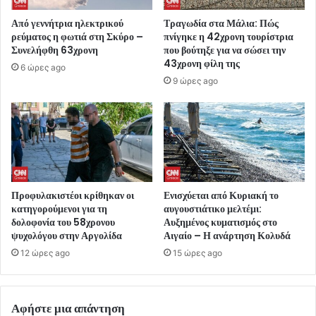
Από γεννήτρια ηλεκτρικού
Τραγωδία στα Μάλια: Πώς
ρεύματος η φωτιά στη Σκύρο –
πνίγηκε η 42χρονη τουρίστρια
Συνελήφθη 63χρονη
που βούτηξε για να σώσει την
43χρονη φίλη της
6 ώρες ago
9 ώρες ago
Προφυλακιστέοι κρίθηκαν οι
Ενισχύεται από Κυριακή το
κατηγορούμενοι για τη
αυγουστιάτικο μελτέμι:
δολοφονία του 58χρονου
Αυξημένος κυματισμός στο
ψυχολόγου στην Αργολίδα
Αιγαίο – Η ανάρτηση Κολυδά
12 ώρες ago
15 ώρες ago
Αφήστε μια απάντηση