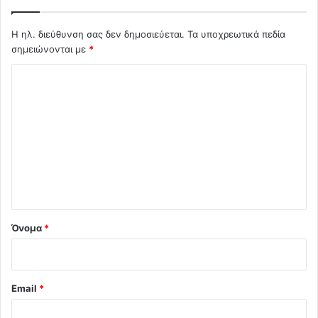
Η ηλ. διεύθυνση σας δεν δημοσιεύεται.
Τα υποχρεωτικά πεδία
σημειώνονται με
*
Σ
χ
ό
λ
ι
ο
*
Όνομα
*
Email
*