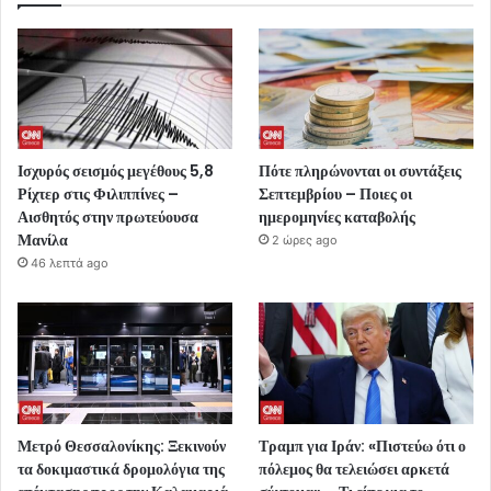
Ισχυρός σεισμός μεγέθους 5,8
Πότε πληρώνονται οι συντάξεις
Ρίχτερ στις Φιλιππίνες –
Σεπτεμβρίου – Ποιες οι
Αισθητός στην πρωτεύουσα
ημερομηνίες καταβολής
Μανίλα
2 ώρες ago
46 λεπτά ago
Μετρό Θεσσαλονίκης: Ξεκινούν
Τραμπ για Ιράν: «Πιστεύω ότι ο
τα δοκιμαστικά δρομολόγια της
πόλεμος θα τελειώσει αρκετά