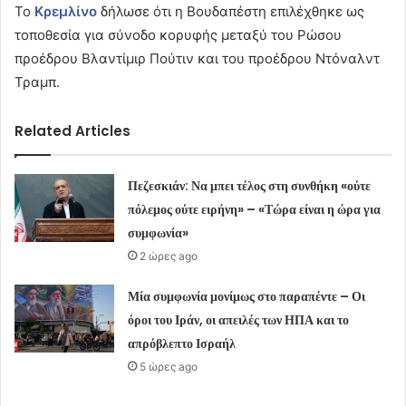
Το
Κρεμλίνο
δήλωσε ότι η Βουδαπέστη επιλέχθηκε ως
τοποθεσία για σύνοδο κορυφής μεταξύ του Ρώσου
προέδρου Βλαντίμιρ Πούτιν και του προέδρου Ντόναλντ
Τραμπ.
Related Articles
Πεζεσκιάν: Να μπει τέλος στη συνθήκη «ούτε
πόλεμος ούτε ειρήνη» – «Τώρα είναι η ώρα για
συμφωνία»
2 ώρες ago
Μία συμφωνία μονίμως στο παραπέντε – Οι
όροι του Ιράν, οι απειλές των ΗΠΑ και το
απρόβλεπτο Ισραήλ
5 ώρες ago