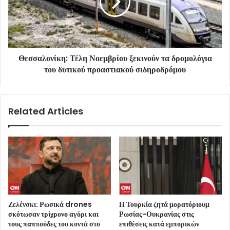
Θεσσαλονίκη: Τέλη Νοεμβρίου ξεκινούν τα δρομολόγια
του δυτικού προαστιακού σιδηροδρόμου
Related Articles
Ζελένσκι: Ρωσικά drones
Η Τουρκία ζητά μορατόριουμ
σκότωσαν τρίχρονο αγόρι και
Ρωσίας-Ουκρανίας στις
τους παππούδες του κοντά στο
επιθέσεις κατά εμπορικών