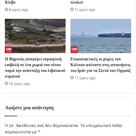
Κίεβο
πλοίων
8 ώρες ago
11 ώρες ago
Η Βηρυτός αναφέρει ισραηλινή
Επιφυλακτικές οι χώρες του
εισβολή σε ένα χωριό του νότου
Κόλπου απέναντι στις απαιτήσεις
παρά την ανάπτυξη του λιβανικού
του Ιράν για τα Στενά του Ορμούζ
στρατού
17 ώρες ago
14 ώρες ago
Αφήστε μια απάντηση
Η ηλ. διεύθυνση σας δεν δημοσιεύεται.
Τα υποχρεωτικά πεδία
σημειώνονται με
*