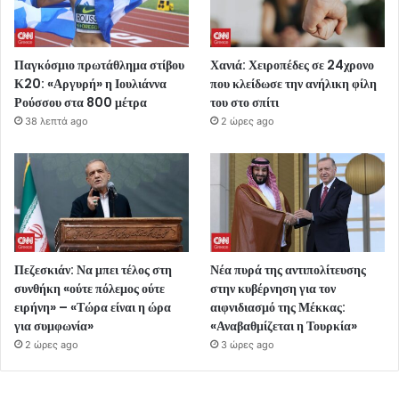
Παγκόσμιο πρωτάθλημα στίβου
Χανιά: Χειροπέδες σε 24χρονο
Κ20: «Αργυρή» η Ιουλιάννα
που κλείδωσε την ανήλικη φίλη
Ρούσσου στα 800 μέτρα
του στο σπίτι
38 λεπτά ago
2 ώρες ago
Πεζεσκιάν: Να μπει τέλος στη
Νέα πυρά της αντιπολίτευσης
συνθήκη «ούτε πόλεμος ούτε
στην κυβέρνηση για τον
ειρήνη» – «Τώρα είναι η ώρα
αιφνιδιασμό της Μέκκας:
για συμφωνία»
«Αναβαθμίζεται η Τουρκία»
2 ώρες ago
3 ώρες ago