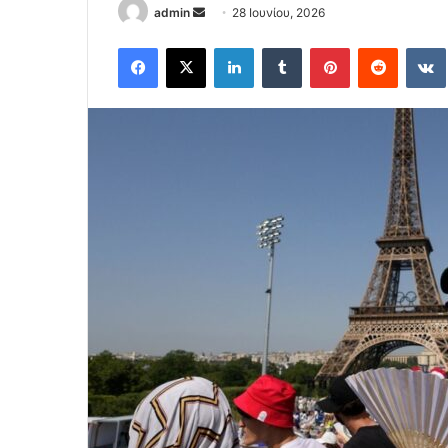
Send
admin
28 Ιουνίου, 2026
an
Facebook
X
LinkedIn
Tumblr
Pinterest
Reddit
email