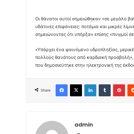
Οι θάνατοι αυτοί σημειώθηκαν «σε μεγάλο βα
υδάτινες επιφάνειες: ποτάμια και μικρές λίμ
σημειώνοντας ότι υπήρξαν επίσης «πνιγμοί σε 
«Υπάρχει ένα φαινόμενο υδροπληξίας, μερικ
πολλούς θανάτους από καρδιακή προσβολή», 
που δημοσιεύτηκε στην ηλεκτρονική της έκδο
Facebook
X
LinkedIn
Tumblr
Pint
Share
admin