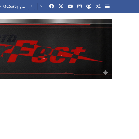
Facebook
X
YouTube
Instagram
Log In
Random Article
Sidebar
Η Trade Estates ανακοινώνει τη συμφωνία για την απόκτηση ποσοστού 50% στο Sofia South Ring Mall