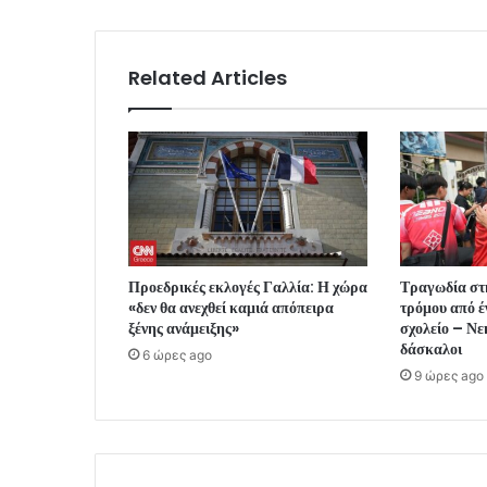
Related Articles
Προεδρικές εκλογές Γαλλία: Η χώρα
Τραγωδία στ
«δεν θα ανεχθεί καμιά απόπειρα
τρόμου από έ
ξένης ανάμειξης»
σχολείο – Νε
δάσκαλοι
6 ώρες ago
9 ώρες ago