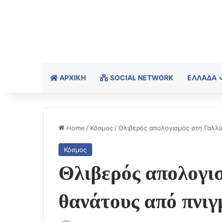
ΑΡΧΙΚΉ
SOCIAL NETWORK
ΕΛΛΆΔΑ
Home
/
Κόσμος
/
Θλιβερός απολογισμός στη Γαλλ
Κόσμος
Θλιβερός απολογισ
θανάτους από πνι