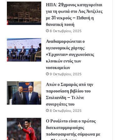
ΗΠΑ: 29χρονος κατηγορείται
για τη φωτιά στο Λος Άντζελες
με 31 νεκρούς – Πιθανή η
θανατική ποινή
8 Οκτωβρίου, 2025
Αναδιαμορφώνεται ο
υγειονομικός χάρτης:
«Έρχονται» συγχωνεύσεις
κλινικών εντός των
νοσοκομείων
9 Οκτωβρίου, 2025
Απών ο Σαμαράς από την
παρουσίαση βιβλίου του
Στυλιανίδη – Τι λένε
συνεργάτες του
8 Οκτωβρίου, 2025
Ο Ρονάλντο είναι ο πρώτος
δισεκατομμυριούχος
ποδοσφαιριστής σύμφωνα με