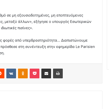
θμό σε μη εξουσιοδοτημένες, μη εποπτευόμενες
νες, μεταξύ άλλων», εξήγησε ο υπουργός Εσωτερικών
ιδιωτικές πισίνες».
ές φορές από υπερδραστηριότητα… Διαπιστώνουμε
πρόσθεσε στη συνέντευξη στην εφημερίδα Le Parisien
ση.
erest
Reddit
VKontakte
Odnoklassniki
Pocket
Share via Email
Print