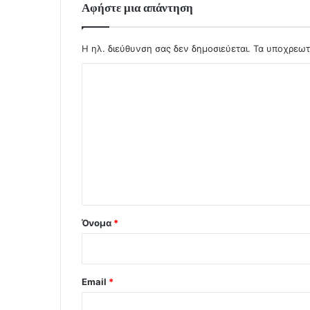
Αφήστε μια απάντηση
Η ηλ. διεύθυνση σας δεν δημοσιεύεται.
Τα υποχρεωτ
Σ
χ
ό
λ
ι
ο
*
Όνομα
*
Email
*