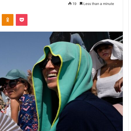
19
Less than a minute
VKontakte
Odnoklassniki
Pocket