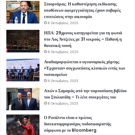
Στουρνάρας: Η καθυστέρηση εκδίκασης
υποθέσεων αφερεγγυότητας έχουν σοβαρές
επιπτώσεις στην οικονομία
8 Οκτωβρίου, 2025
ΗΠΑ: 29χρονος κατηγορείται για τη φωτιά
στο Λος Άντζελες με 31 νεκρούς – Πιθανή η
θανατική ποινή
8 Οκτωβρίου, 2025
Αναδιαμορφώνεται ο υγειονομικός χάρτης:
«Έρχονται» συγχωνεύσεις κλινικών εντός των
νοσοκομείων
9 Οκτωβρίου, 2025
Απών ο Σαμαράς από την παρουσίαση βιβλίου
του Στυλιανίδη – Τι λένε συνεργάτες του
8 Οκτωβρίου, 2025
Ο Ρονάλντο είναι ο πρώτος
δισεκατομμυριούχος ποδοσφαιριστής
σύμφωνα με το Bloomberg