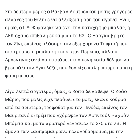
Στο δεύτερο μέρος ο Ράζβαν Λουτσέσκου με τις γρήγορες
αλλαγές του θέλησε να αλλάξει τη ροή του αγώνα. Ενώ,
όμως, ο ΠΑΟΚ φάνηκε να έχει την κατοχή της μπάλας, η
ΑΕΚ έχασε απίθανη ευκαιρία στο 63’. Ο Βάργκα βρήκε
τον Ζίνι, εκείνος πλάσαρε τον εξερχόμενο Τσιφτσή που
απέκρουσε, η μπάλα έφτασε στον Περέιρα, αλλά ο
Αργεντινός αντί να σουτάρει στην κενή εστία θέλησε να
βρει πάλι τον Αγκολέζο, που δεν είχε καλή ισορροπία κι η
φάση πέρασε.
Λίγα λεπτά αργότερα, όμως, ο Κοϊτά δε λάθεψε. Ο Ζοάο
Μάριο, που μόλις είχε περάσει στο ματς, έκανε κούρσα
από τα αριστερά, τροφοδότησε τον Πινέδα, εκείνος τον
Μαυριτανό εξτρέμ που «χόρεψε» τον Αμπντούλ Ραχμάν
Μπάμπα και με το αριστερό «έγραψε» το 2-0 στο 73’. Η
άμυνα των «ασπρόμαυρων» πελαγοδρομούσε, με την