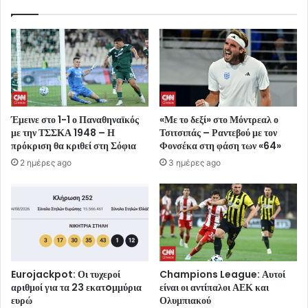
Έμεινε στο 1-1 ο Παναθηναϊκός
«Με το δεξί» στο Μόντρεαλ ο
με την ΤΣΣΚΑ 1948 – Η
Τσιτσιπάς – Ραντεβού με τον
πρόκριση θα κριθεί στη Σόφια
Φονσέκα στη φάση των «64»
2 ημέρες ago
3 ημέρες ago
Eurojackpot: Οι τυχεροί
Champions League: Αυτοί
αριθμοί για τα 23 εκατoμμύρια
είναι οι αντίπαλοι ΑΕΚ και
ευρώ
Ολυμπιακού