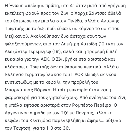
Η Ένωση απείλησε πρώτη, στο 4’, όταν μετά από γρήγορη
εκτέλεση φάουλ προς τον Ζίνι, ο Χόρχε Σάντσες άθελά
του έστρωσε την μπάλα στον Πινέδα, αλλά ο Αντώνης
Τσιφτσής με το δεξί πόδι έδιωξε σε κόρνερ το σουτ του
Μεξικανού. Ακολούθησαν δυο άστοχα σουτ των
φιλοξενούμενων, από τον Δημήτρη Χατσίδη (12’) και τον
Αλεξάντερ Γερεμέγεφ (19’), αλλά και η τρομερή διπλή
ευκαιρία για την ΑΕΚ. Ο Ζίνι βγήκε στα αριστερά και
πλάσαρε, ο Τσιφτσής δεν απέκρουσε πειστικά, αλλά ο
Έλληνας τερματοφύλακας του ΠΑΟΚ έδιωξε εκ νέου,
ενστικτωδώς με το κεφάλι, την προβολή του
Μπαρνάμπας Βάργκα. Η τρίτη ευκαιρία ήταν και η…
φαρμακερή για τους γηπεδούχους. Από ενέργεια του Ζίνι,
η μπάλα έφτασε αριστερά στον Ρομπέρτο Περέιρα. Ο
Αργεντινός σημάδεψε τον Τζέιμς Πενράις, αλλά το
κεφάλι του Κεντζιόρα παρενεβλήθη κι άφησε… σύξυλο
τον Τσιφτσή, για το 1-0 στο 36’.