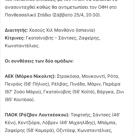
ανασυνταχθεί καθώς θα αντιμετωπίσει τον ΟΦΗ στο
Πανθεσσαλικό Στάδιο (Σάββατο 25/4, 20:30).
Διαιτητής:
Χεσούς Χιλ Μανθάνο (Ισπανία)
Κίτρινες:
Γκατσίνοβιτς – Σάντσες, Ζαφείρης,
Κωνσταντέλιας.
Οι συνθέσεις των δύο ομάδων:
ΑΕΚ (Μάρκο Νίκολιτς):
Στρακόσια, Μουκουντί, Ρότα,
Πενράις (56’ Πήλιος), Ρέλβας, Πινέδα, Μάριν, Περέιρα
(67’ Ζοάο Μάριο), Γκατσίνοβιτς (56’ Κοϊτά), Βάργκα, Ζίνι
(85’ Κουτέσα).
ΠΑΟΚ (Ράζβαν Λουτσέσκου):
Τσιφτσής, Σάντσες (46’
Κένι), Κεντζιόρα, Λόβρεν (46’ Μιχαηλίδης), Μπάμπα,
Ζαφείρης (58’ Καμαρά), Οζντόεφ, Κωνσταντέλιας,