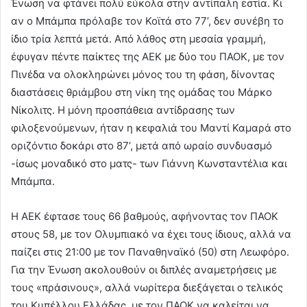
Ένωση να φτάνει πολύ εύκολα στην αντίπαλη εστία. Κι
αν ο Μπάμπα πρόλαβε τον Κοϊτά στο 77’, δεν συνέβη το
ίδιο τρία λεπτά μετά. Από λάθος στη μεσαία γραμμή,
έφυγαν πέντε παίκτες της ΑΕΚ με δύο του ΠΑΟΚ, με τον
Πινέδα να ολοκληρώνει μόνος του τη φάση, δίνοντας
διαστάσεις θριάμβου στη νίκη της ομάδας του Μάρκο
Νίκολιτς. Η μόνη προσπάθεια αντίδρασης των
φιλοξενούμενων, ήταν η κεφαλιά του Μαντί Καμαρά στο
οριζόντιο δοκάρι στο 87’, μετά από ωραίο συνδυασμό
-ίσως μοναδικό στο ματς- των Γιάννη Κωνσταντέλια και
Μπάμπα.
Η ΑΕΚ έφτασε τους 66 βαθμούς, αφήνοντας τον ΠΑΟΚ
στους 58, με τον Ολυμπιακό να έχει τους ίδιους, αλλά να
παίζει στις 21:00 με τον Παναθηναϊκό (50) στη Λεωφόρο.
Για την Ένωση ακολουθούν οι διπλές αναμετρήσεις με
τους «πράσινους», αλλά νωρίτερα διεξάγεται ο τελικός
του Κυπέλλου Ελλάδας, με τον ΠΑΟΚ να καλείται να