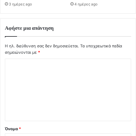
3 ημέρες ago
4 ημέρες ago
Αφήστε μια απάντηση
Η ηλ. διεύθυνση σας δεν δημοσιεύεται.
Τα υποχρεωτικά πεδία
σημειώνονται με
*
Σ
χ
ό
λ
ι
ο
*
Όνομα
*