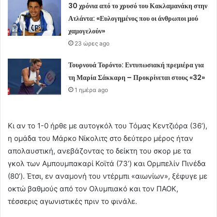
30 χρόνια από το χρυσό του Κακλαμανάκη στην
Ατλάντα: «Ευλογημένος που οι άνθρωποι μού
χαμογελούν»
23 ώρες ago
Τουρνουά Τορόντο: Εντυπωσιακή πρεμιέρα για
τη Μαρία Σάκκαρη – Προκρίνεται στους «32»
1 ημέρα ago
Κι αν το 1-0 ήρθε με αυτογκόλ του Τόμας Κεντζιόρα (36’),
η ομάδα του Μάρκο Νίκολιτς στο δεύτερο μέρος ήταν
απολαυστική, ανεβάζοντας το δείκτη του σκορ με τα
γκολ των Αμπουμπακαρί Κοϊτά (73’) και Ορμπελίν Πινέδα
(80’). Έτσι, εν αναμονή του ντέρμπι «αιωνίων», ξέφυγε με
οκτώ βαθμούς από τον Ολυμπιακό και τον ΠΑΟΚ,
τέσσερις αγωνιστικές πριν το φινάλε.