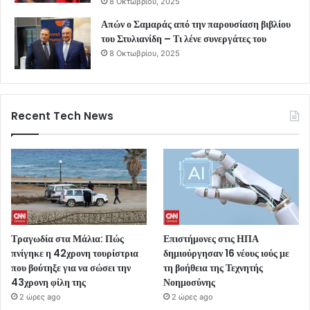
8 Οκτωβρίου, 2025
Απών ο Σαμαράς από την παρουσίαση βιβλίου
του Στυλιανίδη – Τι λένε συνεργάτες του
8 Οκτωβρίου, 2025
Recent Tech News
Τραγωδία στα Μάλια: Πώς
Επιστήμονες στις ΗΠΑ
πνίγηκε η 42χρονη τουρίστρια
δημιούργησαν 16 νέους ιούς με
που βούτηξε για να σώσει την
τη βοήθεια της Τεχνητής
43χρονη φίλη της
Νοημοσύνης
2 ώρες ago
2 ώρες ago