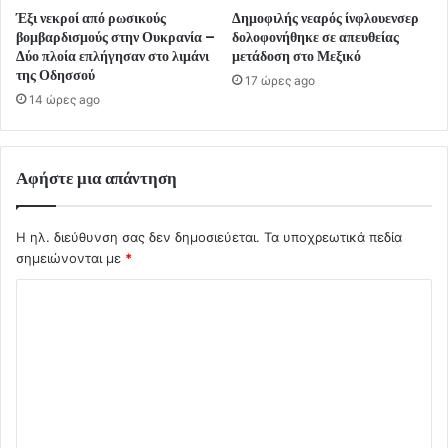
Έξι νεκροί από ρωσικούς
Δημοφιλής νεαρός ίνφλουενσερ
βομβαρδισμούς στην Ουκρανία –
δολοφονήθηκε σε απευθείας
Δύο πλοία επλήγησαν στο λιμάνι
μετάδοση στο Μεξικό
της Οδησσού
17 ώρες ago
14 ώρες ago
Αφήστε μια απάντηση
Η ηλ. διεύθυνση σας δεν δημοσιεύεται.
Τα υποχρεωτικά πεδία
σημειώνονται με
*
Σ
χ
ό
λ
ι
ο