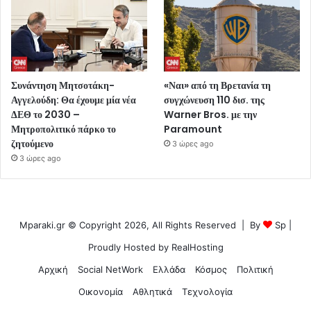
Συνάντηση Μητσοτάκη-
«Ναι» από τη Βρετανία τη
Αγγελούδη: Θα έχουμε μία νέα
συγχώνευση 110 δισ. της
ΔΕΘ το 2030 –
Warner Bros. με την
Μητροπολιτικό πάρκο το
Paramount
ζητούμενο
3 ώρες ago
3 ώρες ago
Mparaki.gr © Copyright 2026, All Rights Reserved | By
Sp
|
Proudly Hosted by
RealHosting
Αρχική
Social NetWork
Ελλάδα
Κόσμος
Πολιτική
Οικονομία
Αθλητικά
Τεχνολογία