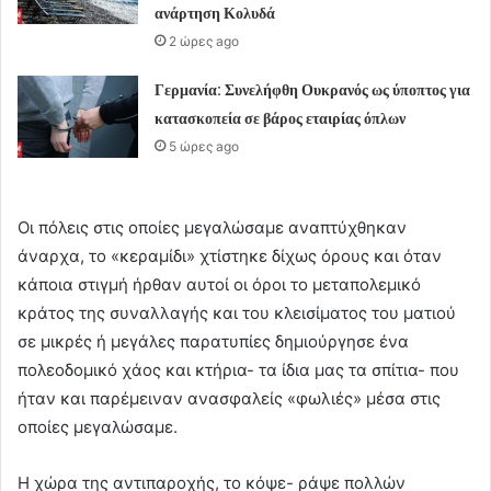
ανάρτηση Κολυδά
2 ώρες ago
Γερμανία: Συνελήφθη Ουκρανός ως ύποπτος για
κατασκοπεία σε βάρος εταιρίας όπλων
5 ώρες ago
Οι πόλεις στις οποίες μεγαλώσαμε αναπτύχθηκαν
άναρχα, το «κεραμίδι» χτίστηκε δίχως όρους και όταν
κάποια στιγμή ήρθαν αυτοί οι όροι το μεταπολεμικό
κράτος της συναλλαγής και του κλεισίματος του ματιού
σε μικρές ή μεγάλες παρατυπίες δημιούργησε ένα
πολεοδομικό χάος και κτήρια- τα ίδια μας τα σπίτια- που
ήταν και παρέμειναν ανασφαλείς «φωλιές» μέσα στις
οποίες μεγαλώσαμε.
Η χώρα της αντιπαροχής, το κόψε- ράψε πολλών