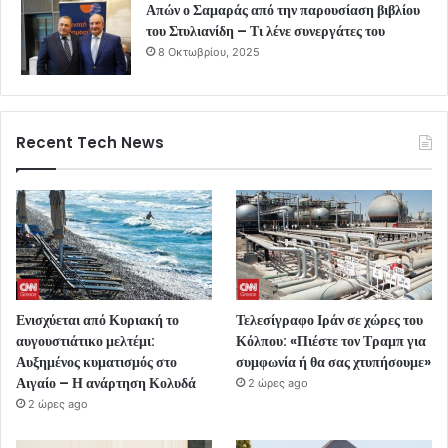
Απών ο Σαμαράς από την παρουσίαση βιβλίου
του Στυλιανίδη – Τι λένε συνεργάτες του
8 Οκτωβρίου, 2025
Recent Tech News
Ενισχύεται από Κυριακή το
Τελεσίγραφο Ιράν σε χώρες του
αυγουστιάτικο μελτέμι:
Κόλπου: «Πιέστε τον Τραμπ για
Αυξημένος κυματισμός στο
συμφωνία ή θα σας χτυπήσουμε»
Αιγαίο – Η ανάρτηση Κολυδά
2 ώρες ago
2 ώρες ago