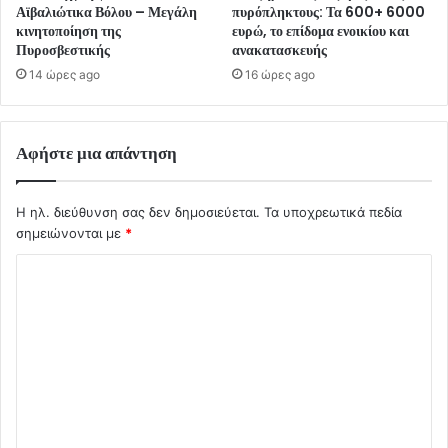
Αϊβαλιώτικα Βόλου – Μεγάλη
πυρόπληκτους: Τα 600+ 6000
κινητοποίηση της
ευρώ, το επίδομα ενοικίου και
Πυροσβεστικής
ανακατασκευής
14 ώρες ago
16 ώρες ago
Αφήστε μια απάντηση
Η ηλ. διεύθυνση σας δεν δημοσιεύεται.
Τα υποχρεωτικά πεδία
σημειώνονται με
*
Σ
χ
ό
λ
ι
ο