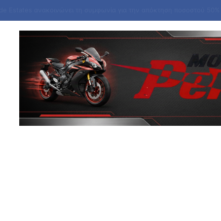
ά στην περιοχή της Θέρμης Θεσσαλονίκης – Σηκώθηκαν εναέρια μέσα