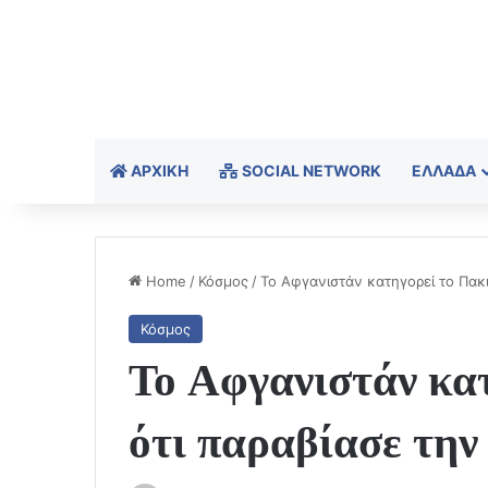
ΑΡΧΙΚΉ
SOCIAL NETWORK
ΕΛΛΆΔΑ
Home
/
Κόσμος
/
Το Αφγανιστάν κατηγορεί το Πακ
Κόσμος
Το Αφγανιστάν κα
ότι παραβίασε την