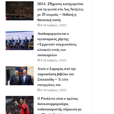
ΗΠΑ: 29χρονος κατηγορείται
για τη φωτιά στο Λος Άντζελες
με 31 νεκρούς – Πιθανή η
θανατική ποινή
8 Οκτωβρίου, 2025
Αναδιαμορφώνεται ο
υγειονομικός χάρτης:
«Έρχονται» συγχωνεύσεις
κλινικών εντός των
νοσοκομείων
9 Οκτωβρίου, 2025
Απών ο Σαμαράς από την
παρουσίαση βιβλίου του
Στυλιανίδη – Τι λένε
συνεργάτες του
8 Οκτωβρίου, 2025
Ο Ρονάλντο είναι ο πρώτος
δισεκατομμυριούχος
ποδοσφαιριστής σύμφωνα με