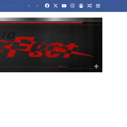
Facebook
X
YouTube
Instagram
Log In
Random Article
Sidebar