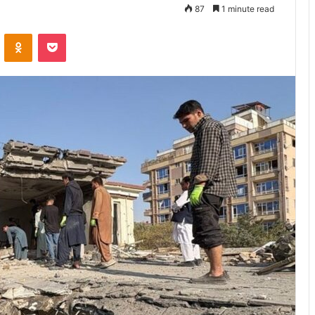
87
1 minute read
VKontakte
Odnoklassniki
Pocket