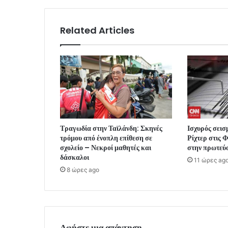
Related Articles
Τραγωδία στην Ταϊλάνδη: Σκηνές
Ισχυρός σεισ
τρόμου από ένοπλη επίθεση σε
Ρίχτερ στις 
σχολείο – Νεκροί μαθητές και
στην πρωτεύ
δάσκαλοι
11 ώρες ag
8 ώρες ago
Αφήστε μια απάντηση