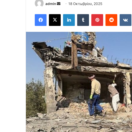
Send
admin
18 Οκτωβρίου, 2025
an
Facebook
X
LinkedIn
Tumblr
Pinterest
Reddit
email