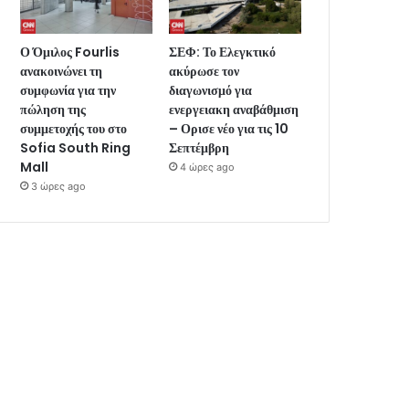
Ο Όμιλος Fourlis
ΣΕΦ: Το Ελεγκτικό
ανακοινώνει τη
ακύρωσε τον
συμφωνία για την
διαγωνισμό για
πώληση της
ενεργειακη αναβάθμιση
συμμετοχής του στο
– Ορισε νέο για τις 10
Sofia South Ring
Σεπτέμβρη
Mall
4 ώρες ago
3 ώρες ago