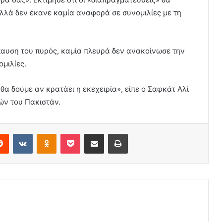
λά δεν έκανε καμία αναφορά σε συνομιλίες με τη
άπαυση του πυρός, καμία πλευρά δεν ανακοίνωσε την
ομιλίες.
θα δούμε αν κρατάει η εκεχειρία», είπε ο Σαφκάτ Αλί
ών του Πακιστάν.
erest
Reddit
VKontakte
Odnoklassniki
Pocket
Share via Email
Print