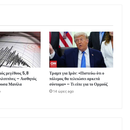
μός μεγέθους 5,8
Τραμπ για Ιράν: «Πιστεύω ότι ο
Φιλιππίνες – Αισθητός
πόλεμος θα τελειώσει αρκετά
ουσα Μανίλα
σύντομα» – Τι είπε για το Ορμούζ
o
14 ώρες ago