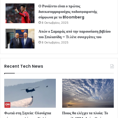
Ο Ρονάλντο είναι ο πρώτος
δισεκατομμυριούχος ποδοσφαιριστής
σύμφωνα με το Bloomberg
8 Οκτωβρίου, 2025
Απών ο Σαμαράς από την παρουσίαση βιβλίου
του Στυλιανίδη – Τι λένε συνεργάτες του
8 Οκτωβρίου, 2025
Recent Tech News
Φωτιά στη Σητεία: Ολονύχτια
Ποιος θα ελέγχει τα πλοία; Το