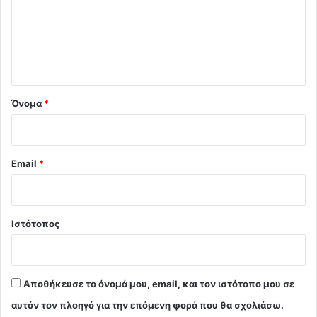
λ
ι
ο
*
Όνομα
*
Email
*
Ιστότοπος
Αποθήκευσε το όνομά μου, email, και τον ιστότοπο μου σε
αυτόν τον πλοηγό για την επόμενη φορά που θα σχολιάσω.