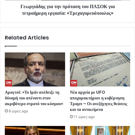
Γεωργιάδης για την πρόταση του ΠΑΣΟΚ για
τετραήμερη εργασία: «Τρεχαγυρευόπουλος»
Related Articles
Αραγτσί: «Το Ιράν απέδειξε τη
Νέα αρχεία με UFO
δύναμή του απέναντι στον
αποχαρακτήρισε η κυβέρνηση
ακριβότερο στρατό του κόσμου»
Τραμπ – Οι ανεξήγητες θεάσεις
και τα αντικείμενα
8 ώρες ago
11 ώρες ago