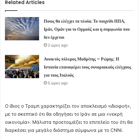
Related Articles
Ποιος θα ελέγχει τα πλοία; Το παιχνίδι ΗΠΑ,
Ιράν, Ομάν για το Ορμούζ και η συμφωνία που
δεν έρχεται
2 ώρες ago
Ανοικτός πόλεμος Μαδρίτης – Ρώμης: Η
Ισπανία επαναφέρει τους συνοριακούς ελέγχους
για τους Ιταλούς
5 ώρες ago
Ο ίδιος ο Τραμπ χαρακτηρίζει τον αποκλεισμό «ιδιοφυή»,
με το σκεπτικό ότι θα οδηγήσει το Ιράν σε μια «νεκρή
οικονομία». Μάλιστα προετοιμάζει το επιτελείο του ότι θα
διαρκέσει για μεγάλο διάστημα σύμφωνα με το CNNi.