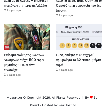
μάχη με τις φλόγες – Καλύτερη
παιχνίδι ΗΠΑ, Ιράν, Ομάν για το
η εικόνα στην περιοχή Αχλάδια
Ορμούζ και η συμφωνία που δεν
έρχεται
2 ώρες ago
2 ώρες ago
Επίδομα διοίκησης Ενόπλων
Eurojackpot: Οι τυχεροί
Δυνάμεων: Μέχρι 500 ευρώ
αριθμοί για τα 32 εκατoμμύρια
μηνιαίως – Ποιοι είναι
ευρώ
δικαιούχοι
4 ώρες ago
3 ώρες ago
Mparaki.gr © Copyright 2026, All Rights Reserved | By
Sp
|
Proudly Hosted by
RealHosting