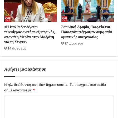
«Η Ιταλία δεν δέχεται
Σαουδική Αραβία, Τουρκία και
τελεσίγραφα από το εξωτερικό»,
Πακιστάν υπέγραψαν συμφωνία
απαντά η Μελόνι στην Μαδρίτη
αμυντικής συνεργασίας
για τη Σένγκεν
17 ώρες ago
14 ώρες ago
Αφήστε μια απάντηση
Η ηλ. διεύθυνση σας δεν δημοσιεύεται.
Τα υποχρεωτικά πεδία
σημειώνονται με
*
Σ
χ
ό