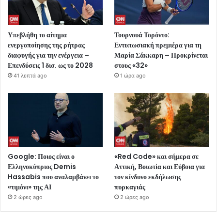
Υπεβλήθη το αίτημα
Τουρνουά Τορόντο:
ενεργοποίησης της ρήτρας
Εντυπωσιακή πρεμιέρα για τη
διαφυγής για την ενέργεια –
Μαρία Σάκκαρη – Προκρίνεται
Επενδύσεις 1 δισ. ως το 2028
στους «32»
41 λεπτά ago
1 ώρα ago
Google: Ποιος είναι ο
«Red Code» και σήμερα σε
Ελληνοκύπριος Demis
Αττική, Βοιωτία και Εύβοια για
Hassabis που αναλαμβάνει το
τον κίνδυνο εκδήλωσης
«τιμόνι» της ΑΙ
πυρκαγιάς
2 ώρες ago
2 ώρες ago