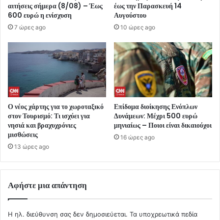
αιτήσεις σήμερα (8/08) – Έως
έως την Παρασκευή 14
600 ευρώ η ενίσχυση
Αυγούστου
7 ώρες ago
10 ώρες ago
Ο νέος χάρτης για το χωροταξικό
Επίδομα διοίκησης Ενόπλων
στον Τουρισμό: Τι ισχύει για
Δυνάμεων: Μέχρι 500 ευρώ
νησιά και βραχυχρόνιες
μηνιαίως – Ποιοι είναι δικαιούχοι
μισθώσεις
16 ώρες ago
13 ώρες ago
Αφήστε μια απάντηση
Η ηλ. διεύθυνση σας δεν δημοσιεύεται.
Τα υποχρεωτικά πεδία