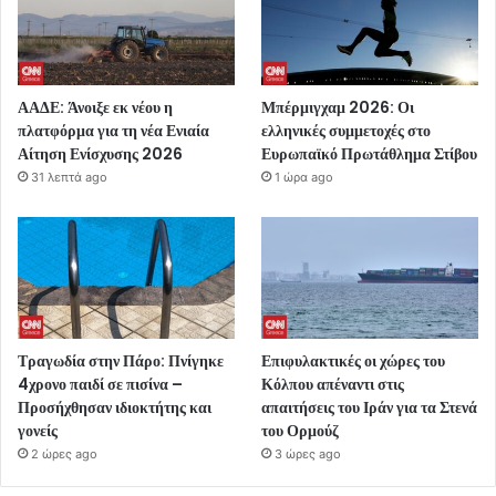
ΑΑΔΕ: Άνοιξε εκ νέου η
Μπέρμιγχαμ 2026: Οι
πλατφόρμα για τη νέα Ενιαία
ελληνικές συμμετοχές στο
Αίτηση Ενίσχυσης 2026
Ευρωπαϊκό Πρωτάθλημα Στίβου
31 λεπτά ago
1 ώρα ago
Τραγωδία στην Πάρο: Πνίγηκε
Επιφυλακτικές οι χώρες του
4χρονο παιδί σε πισίνα –
Κόλπου απέναντι στις
Προσήχθησαν ιδιοκτήτης και
απαιτήσεις του Ιράν για τα Στενά
γονείς
του Ορμούζ
2 ώρες ago
3 ώρες ago