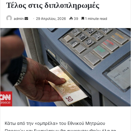
Τέλος στις διπλοπληρωμές
Send
admin
29 Απριλίου, 2026
39
1 minute read
an
email
Κάτω από την «ομπρέλα» του Εθνικού Μητρώου
Παροχών και Ενισχύσεων θα συγκεντρωθούν όλα τα