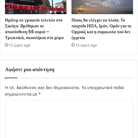
Θρίλερ σε γραφείο τελετών στο
Ποιος θα ελέγχει τα πλοία; Το
Σικάγο: Βρέθηκαν σε
παιχνίδι ΗΠΑ, Ιράν, Ομάν για το
αποσύνθεση 56 σοροί –
Ορμούζ και η συμφωνία που δεν
Τρωκτικά, σκουλήκια στο χώρο
έρχεται
12 ώρες ago
15 ώρες ago
Αφήστε μια απάντηση
Η ηλ. διεύθυνση σας δεν δημοσιεύεται.
Τα υποχρεωτικά πεδία
σημειώνονται με
*
Σ
χ
ό
λ