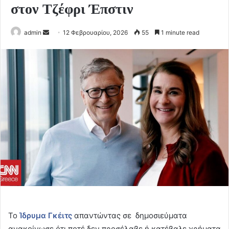
στον Τζέφρι Έπστιν
Send
admin
12 Φεβρουαρίου, 2026
55
1 minute read
an
email
Το
Ίδρυμα Γκέιτς
απαντώντας σε δημοσιεύματα
ανακοίνωσε ότι ποτέ δεν προσέλαβε ή κατέβαλε χρήματα