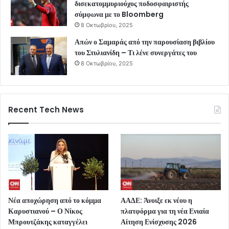
δισεκατομμυριούχος ποδοσφαιριστής
σύμφωνα με το Bloomberg
8 Οκτωβρίου, 2025
Απών ο Σαμαράς από την παρουσίαση βιβλίου
του Στυλιανίδη – Τι λένε συνεργάτες του
8 Οκτωβρίου, 2025
Recent Tech News
Νέα αποχώρηση από το κόμμα
ΑΑΔΕ: Άνοιξε εκ νέου η
Καρυστιανού – Ο Νίκος
πλατφόρμα για τη νέα Ενιαία
Μπρουτζάκης καταγγέλει
Αίτηση Ενίσχυσης 2026