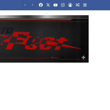
Facebook
X
YouTube
Instagram
Log In
Random Article
Sidebar
Τραγωδία στα Μάλια: Πώς πνίγηκε η 42χρονη τουρίστρια που βούτηξε για να σώσει την 43χρονη φίλη της