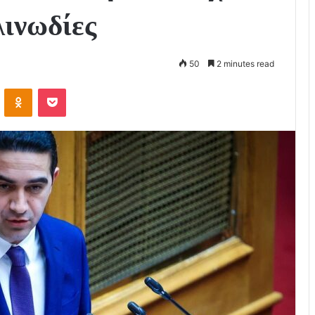
λινωδίες
50
2 minutes read
VKontakte
Odnoklassniki
Pocket