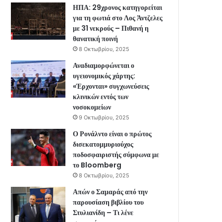
ΗΠΑ: 29χρονος κατηγορείται
για τη φωτιά στο Λος Άντζελες
με 31 νεκρούς – Πιθανή η
θανατική ποινή
8 Οκτωβρίου, 2025
Αναδιαμορφώνεται ο
υγειονομικός χάρτης:
«Έρχονται» συγχωνεύσεις
κλινικών εντός των
νοσοκομείων
9 Οκτωβρίου, 2025
Ο Ρονάλντο είναι ο πρώτος
δισεκατομμυριούχος
ποδοσφαιριστής σύμφωνα με
το Bloomberg
8 Οκτωβρίου, 2025
Απών ο Σαμαράς από την
παρουσίαση βιβλίου του
Στυλιανίδη – Τι λένε