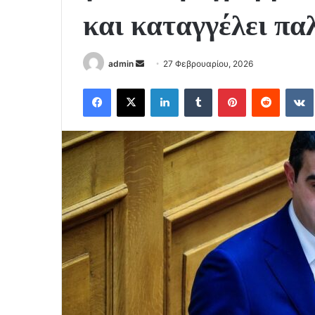
και καταγγέλει πα
Send
admin
27 Φεβρουαρίου, 2026
an
Facebook
X
LinkedIn
Tumblr
Pinterest
Reddit
email