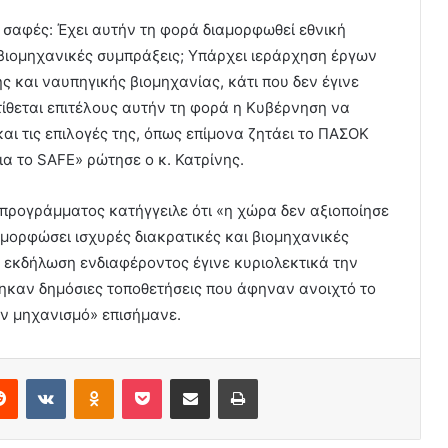
 σαφές: Έχει αυτήν τη φορά διαμορφωθεί εθνική
 βιομηχανικές συμπράξεις; Υπάρχει ιεράρχηση έργων
ς και ναυπηγικής βιομηχανίας, κάτι που δεν έγινε
ίθεται επιτέλους αυτήν τη φορά η Κυβέρνηση να
και τις επιλογές της, όπως επίμονα ζητάει το ΠΑΣΟΚ
α το SAFE» ρώτησε ο κ. Κατρίνης.
προγράμματος κατήγγειλε ότι «η χώρα δεν αξιοποίησε
ιαμορφώσει ισχυρές διακρατικές και βιομηχανικές
Η εκδήλωση ενδιαφέροντος έγινε κυριολεκτικά την
ηκαν δημόσιες τοποθετήσεις που άφηναν ανοιχτό το
ν μηχανισμό» επισήμανε.
erest
Reddit
VKontakte
Odnoklassniki
Pocket
Share via Email
Print