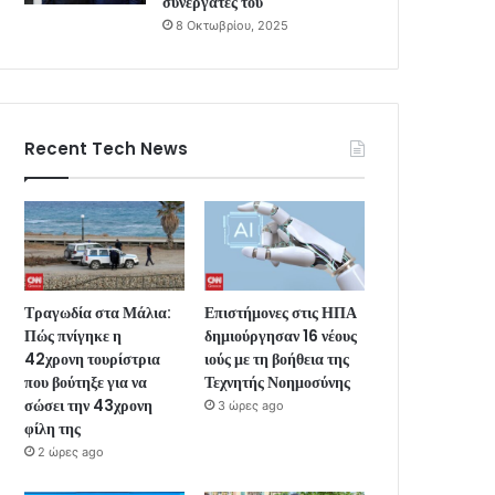
συνεργάτες του
8 Οκτωβρίου, 2025
Recent Tech News
Τραγωδία στα Μάλια:
Επιστήμονες στις ΗΠΑ
Πώς πνίγηκε η
δημιούργησαν 16 νέους
42χρονη τουρίστρια
ιούς με τη βοήθεια της
που βούτηξε για να
Τεχνητής Νοημοσύνης
σώσει την 43χρονη
3 ώρες ago
φίλη της
2 ώρες ago