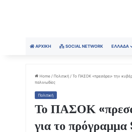
ΑΡΧΙΚΉ
SOCIAL NETWORK
ΕΛΛΆΔΑ
Home
/
Πολιτική
/
Το ΠΑΣΟΚ «πρεσάρει» την κυβέρν
παλινωδίες
Πολιτική
Το ΠΑΣΟΚ «πρεσά
για το πρόγραμμα 