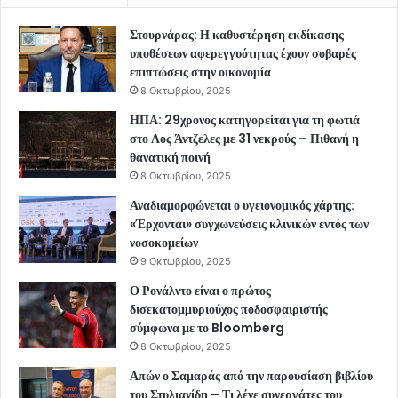
Στουρνάρας: Η καθυστέρηση εκδίκασης
υποθέσεων αφερεγγυότητας έχουν σοβαρές
επιπτώσεις στην οικονομία
8 Οκτωβρίου, 2025
ΗΠΑ: 29χρονος κατηγορείται για τη φωτιά
στο Λος Άντζελες με 31 νεκρούς – Πιθανή η
θανατική ποινή
8 Οκτωβρίου, 2025
Αναδιαμορφώνεται ο υγειονομικός χάρτης:
«Έρχονται» συγχωνεύσεις κλινικών εντός των
νοσοκομείων
9 Οκτωβρίου, 2025
Ο Ρονάλντο είναι ο πρώτος
δισεκατομμυριούχος ποδοσφαιριστής
σύμφωνα με το Bloomberg
8 Οκτωβρίου, 2025
Απών ο Σαμαράς από την παρουσίαση βιβλίου
του Στυλιανίδη – Τι λένε συνεργάτες του