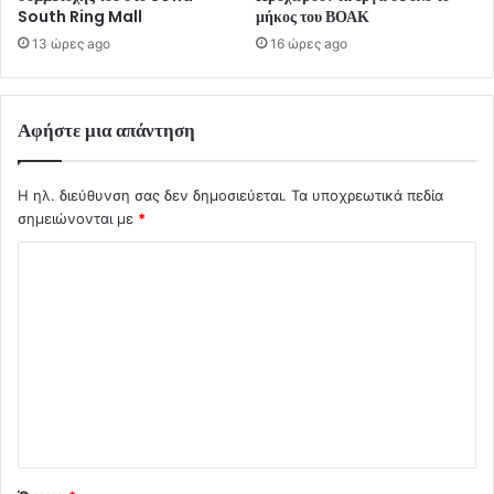
South Ring Mall
μήκος του ΒΟΑΚ
13 ώρες ago
16 ώρες ago
Αφήστε μια απάντηση
Η ηλ. διεύθυνση σας δεν δημοσιεύεται.
Τα υποχρεωτικά πεδία
σημειώνονται με
*
Σ
χ
ό
λ
ι
ο
*