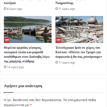
πολέμου
Νοημοσύνης
8 ώρες ago
11 ώρες ago
Θεμέλια αρχαίας γέφυρας,
Τελεσίγραφο Ιράν σε χώρες του
πολεμικά πλοία και μαμούθ
Κόλπου: «Πιέστε τον Τραμπ για
αναδύθηκαν στον Δούναβη λόγω
συμφωνία ή θα σας χτυπήσουμε»
της χαμηλής στάθμης
17 ώρες ago
14 ώρες ago
Αφήστε μια απάντηση
Η ηλ. διεύθυνση σας δεν δημοσιεύεται.
Τα υποχρεωτικά πεδία
σημειώνονται με
*