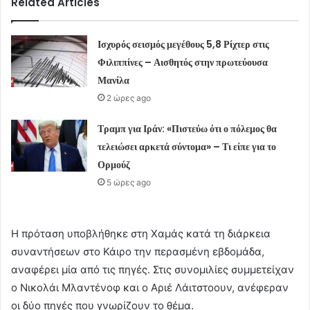
Related Articles
Ισχυρός σεισμός μεγέθους 5,8 Ρίχτερ στις
Φιλιππίνες – Αισθητός στην πρωτεύουσα
Μανίλα
2 ώρες ago
Τραμπ για Ιράν: «Πιστεύω ότι ο πόλεμος θα
τελειώσει αρκετά σύντομα» – Τι είπε για το
Ορμούζ
5 ώρες ago
Η πρόταση υποβλήθηκε στη Χαμάς κατά τη διάρκεια
συναντήσεων στο Κάιρο την περασμένη εβδομάδα,
αναφέρει μία από τις πηγές. Στις συνομιλίες συμμετείχαν
ο Νικολάι Μλαντένοφ και ο Αριέ Λάιτστοουν, ανέφεραν
οι δύο πηγές που γνωρίζουν το θέμα.