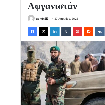
Αφγανιστάν
Send
admin
27 Απριλίου, 2026
an
Facebook
X
LinkedIn
Tumblr
Pinterest
Reddit
email