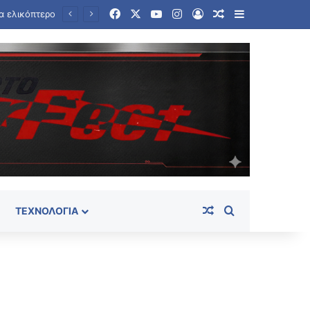
Facebook
X
YouTube
Instagram
Log In
Random Article
Sidebar
Ταϊλάνδη: Στους εννέα αυξήθηκε ο αριθμός των νεκρών από την αιματηρή επίθεση σε σχολείο
Random Article
Search for
ΤΕΧΝΟΛΟΓΊΑ