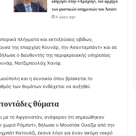
οδήγησε στην «Αράχνη», τον αρχηγό
των μυστικών υπηρεσιών του Άσαντ
4 ώρες ago
οπορικά πλήγματα και εκτοξεύσεις οβίδων,
υσα της επαρχίας Κουνάρ, την Ασανταμπάντ» και σε
δήλωσε ο διευθυντής της περιφερειακής υπηρεσίας
ουνάρ, Νατζιμπουλάχ Χανίφ.
ιούπολη και η συνοικία όπου βρίσκεται το
ιθμός των θυμάτων ενδέχεται να αυξηθεί.
ατοντάδες θύματα
ει με το Αφγανιστάν, ανέφεραν ότι σημειώθηκαν
 χωριό Ράμποτ», δήλωσε ο Μουστάκ Ουαζίρ από την
υχμπάτ Κατουάζι, έκανε λόγο για έναν ακόμη νεκρό