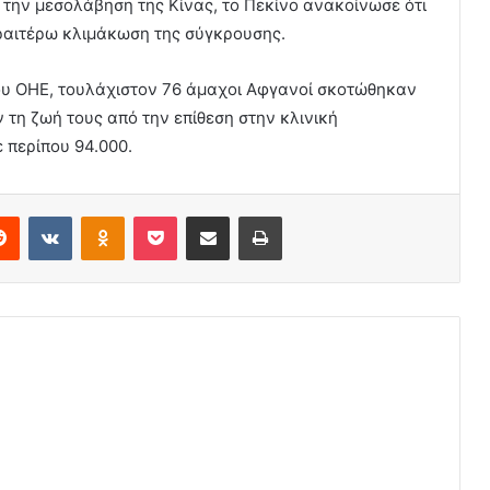
ό την μεσολάβηση της Κίνας, το Πεκίνο ανακοίνωσε ότι
ραιτέρω κλιμάκωση της σύγκρουσης.
ου ΟΗΕ, τουλάχιστον 76 άμαχοι Αφγανοί σκοτώθηκαν
τη ζωή τους από την επίθεση στην κλινική
 περίπου 94.000.
erest
Reddit
VKontakte
Odnoklassniki
Pocket
Share via Email
Print