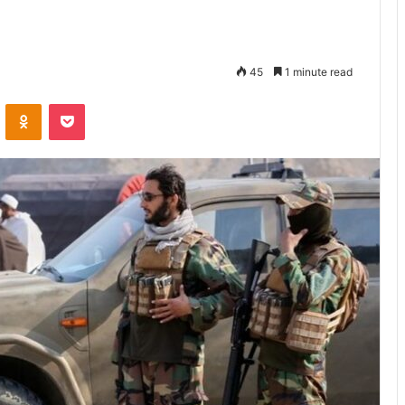
45
1 minute read
VKontakte
Odnoklassniki
Pocket