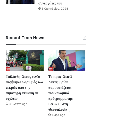
συνεργάτες του
8 Οκτωβρίου, 2025
Recent Tech News
Ταϊλάνδη: Στους εννέα
Τσίπρας: Στις 2
αυξήθηκε ο αριθμός των
Σεπτεμβρίου
νεκρών από την
παρουσιάζεται
αιματηρή επίθεση σε
τοοικονομικό
σχολείο
πρόγραμμα της
ΕΛ.Α.Σ. στη
36 λεπτά ago
Θεσσαλονίκη
1 ώρα ago