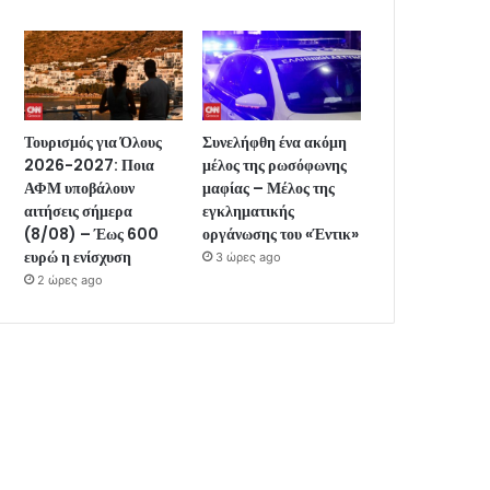
Τουρισμός για Όλους
Συνελήφθη ένα ακόμη
2026-2027: Ποια
μέλος της ρωσόφωνης
ΑΦΜ υποβάλουν
μαφίας – Μέλος της
αιτήσεις σήμερα
εγκληματικής
(8/08) – Έως 600
οργάνωσης του «Έντικ»
ευρώ η ενίσχυση
3 ώρες ago
2 ώρες ago