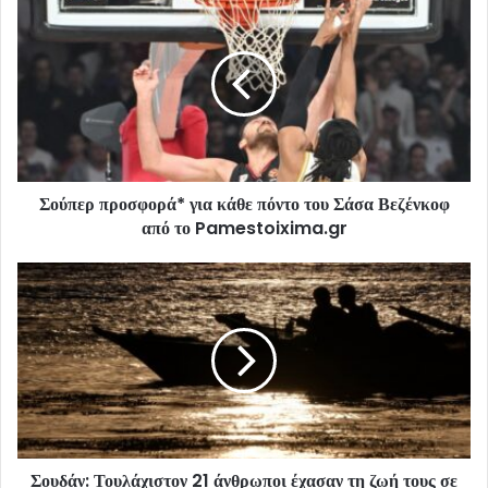
Σούπερ προσφορά* για κάθε πόντο του Σάσα Βεζένκοφ
από το Pamestoixima.gr
Σουδάν: Τουλάχιστον 21 άνθρωποι έχασαν τη ζωή τους σε