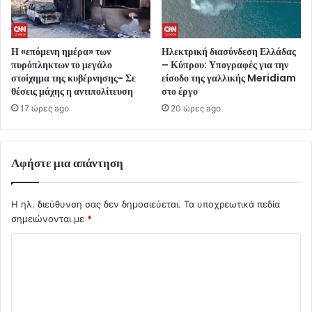
Η «επόμενη ημέρα» των
Ηλεκτρική διασύνδεση Ελλάδας
πυρόπληκτων το μεγάλο
– Κύπρου: Υπογραφές για την
στοίχημα της κυβέρνησης- Σε
είσοδο της γαλλικής Meridiam
θέσεις μάχης η αντιπολίτευση
στο έργο
17 ώρες ago
20 ώρες ago
Αφήστε μια απάντηση
Η ηλ. διεύθυνση σας δεν δημοσιεύεται.
Τα υποχρεωτικά πεδία
σημειώνονται με
*
Σ
χ
ό
λ