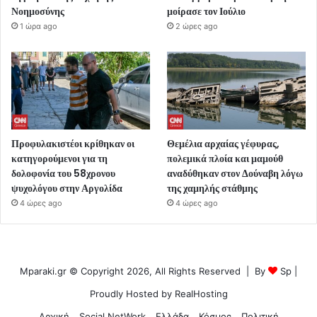
Νοημοσύνης
μοίρασε τον Ιούλιο
1 ώρα ago
2 ώρες ago
Προφυλακιστέοι κρίθηκαν οι
Θεμέλια αρχαίας γέφυρας,
κατηγορούμενοι για τη
πολεμικά πλοία και μαμούθ
δολοφονία του 58χρονου
αναδύθηκαν στον Δούναβη λόγω
ψυχολόγου στην Αργολίδα
της χαμηλής στάθμης
4 ώρες ago
4 ώρες ago
Mparaki.gr © Copyright 2026, All Rights Reserved | By
Sp
|
Proudly Hosted by
RealHosting
Αρχική
Social NetWork
Ελλάδα
Κόσμος
Πολιτική